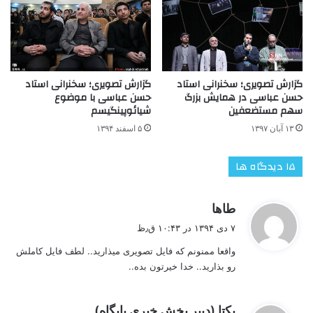
گزارش تصویری؛ سخنرانی استاد
گزارش تصویری؛ سخنرانی استاد
حسن عباسی در همایش بزرگ
حسن عباسی با موضوع
سهم مستضعفین
شیائوپینگیسم
۱۳ آبان ۱۳۹۷
۵ اسفند ۱۳۹۴
‫۱۵ دیدگاه ها
گ
طاها
ف
۷ دی ۱۳۹۴ در ۱۰:۴۳ ق٫ظ
ت
واقعا ممنونم که فایل تصویری میذارید.. لطف فایل کاملش
:
رو بذارید.. خدا خیرتون بده..
گ
یکتا (دبیر بخش خبری پایگاه)