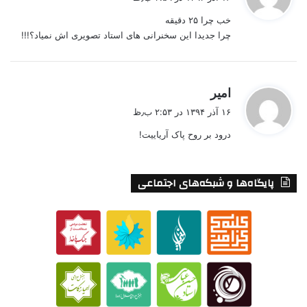
ت
خب چرا ۲۵ دقیقه
:
چرا جدیدا این سخنرانی های استاد تصویری اش نمیاد؟!!!
گ
امیر
ف
۱۶ آذر ۱۳۹۴ در ۲:۵۳ ب٫ظ
ت
درود بر روح پاک آریاییت!
:
پایگاه‌ها و شبکه‌های اجتماعی