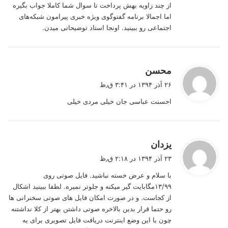
از چند زاویه بهش پرداخت تا سوال شما کاملا جواب بگیره
اما اجمالا برنامه گفتوگوی ویژه خبری پیرامون شبکه‌های
اجتماعی رو ببینید. اونجا استاد توضیحاتی میدن.
گ
محسن
ف
۲۶ آذر ۱۳۹۴ در ۳:۴۱ ق٫ظ
ت
احسنت عباسی جان خیلی مردی خیلی
:
گ
یزدان
ف
۲۳ آذر ۱۳۹۴ در ۲:۱۸ ق٫ظ
ت
با سلام و عرض خسته نباشید. فایل صوتی روی
:
۱۳/۹۹مگابایت گیر میکنه و جلوتر نمیره. لطفا ببینید اشکال
از کجاست. و در صورت امکان فایل های صوتی سخنرانی ها
رو حتما قرار بدین بالاخره صوتی داشتن بهتر از کلا نداشتنه
چون با این وضع اینترنت دریافت فایل تصویری برای یه