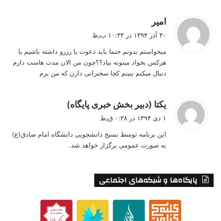
گ
امير
ف
۳۰ آذر ۱۳۹۴ در ۱۰:۳۳ ب٫ظ
ت
ميخواستم بدونم حتما بايد دعوت يا رزرو داشته باشيم يا
:
هركس بخواد ميتونه بياد؟؟چون من الان مدت هاست دارم
دنبال ميكنم ببينم كجا سخنرانى دارن كه من برم
گ
یکتا (دبیر بخش خبری پایگاه)
ف
۱ دی ۱۳۹۴ در ۰:۳۸ ق٫ظ
ت
این برنامه توسط بسیج دانشجویی دانشگاه امام صادق(ع)
:
به صورت عمومی برگزار خواهد شد.
پایگاه‌ها و شبکه‌های اجتماعی