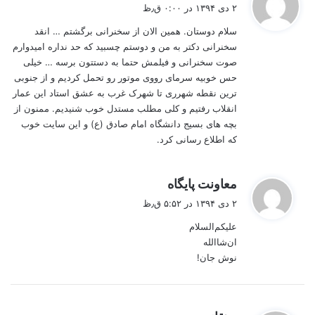
ف
۲ دی ۱۳۹۴ در ۰:۰۰ ق٫ظ
ت
سلام دوستان. همین الان از سخنرانی برگشتم … انقد
:
سخنرانی دکتر به من و دوستم چسبید که حد نداره امیدوارم
صوت سخنرانی و فیلمش حتما به دستتون برسه … خیلی
حس خوبیه سرمای رووی موتور رو تحمل کردیم و از جنوبی
ترین نقطه شهرری تا شهرک غرب به عشق استاد این عمار
انقلاب رفتیم و کلی مطلب مستدل خوب شنیدیم. ممنون از
بچه های بسیج دانشگاه امام صادق (ع) و این سایت خوب
که اطلاع رسانی کرد.
گ
معاونت پایگاه
ف
۲ دی ۱۳۹۴ در ۵:۵۲ ق٫ظ
ت
علیکم‌السلام
:
ان‌شاالله
نوش جان!
گ