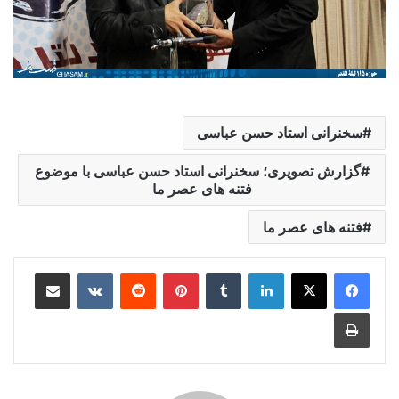
سخنرانی استاد حسن عباسی
گزارش تصویری؛ سخنرانی استاد حسن عباسی با موضوع
فتنه های عصر ما
فتنه های عصر ما
لینکدین
‫تامبلر
‫پین‌ترست
‫رددیت
‫VKontakte
اشتراک گذاری از طریق ایمیل
چاپ