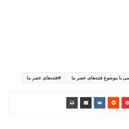
ی با موضوع فتنه‌های عصر ما
فتنه‌های عصر ما
ر
‫پین‌ترست
‫رددیت
‫VKontakte
اشتراک گذاری از طریق ایمیل
چاپ