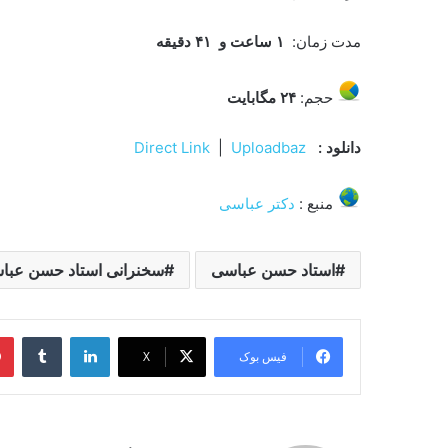
مدت زمان:
۱ ساعت و ۴۱ دقیقه
حجم:
۴
۲
مگابایت
دانلود :
Uploadbaz
|
Direct Link
منبع :
دکتر عباسی
استاد حسن عباسی
سخنرانی استاد حسن عباس
لینکدین
‫تامبل
فیس بوک
X