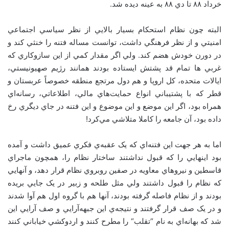
خرداد ۸۸ تا دي ۸۸ به عينه ديده شد.
البته چون نظام استحکام بسيار بالايي از نظر سياسي اجتماعي
امنيتي و از نظر فرهنگي داشت، توانست مساله فتنه را خنثي کند و
در دورن خودش هضم کند. ولي اگر مقدار کمي از اين سازوکاري که
غربي ها تمام قد پشتش ايستاده بودند همانند رژيم صهيونيستي،
ايالات متحده، کل اروپا و هم دول مرتجع منطقه خصوصاً عربستان و
قطر که با پشتيباني انواع حمايت‌هاي مالي، اطلاعاتي، رسانه‌اي
همراه بود، اگر اين موضع و اين موضوع و اين فتنه در جاي ديگري رخ
داده بود، آن جامعه را کاملا متلاشي مي‌کرد!
اما به هر جهت اين فتنه‌اي که يک عقبه‌ي فکري عميق داشت و آمده
بود اينهايي را که قبول نداشتند ساختار نظام را، همچون ماجراي
قاسطين و نيروهاي معاويه در صفين روبروي نظام قرار دهد، و آنهايي
که نظام را قبول داشتند ولي مثل طلحه و زبير در يک جايي بريده
بودند و از نظام فاصله گرفته بودند، آنها هم با گروه اول هم آوا شدند
و در يک صف قرار گرفتند و نتيجه‌ي اين جبهه‌آرايي و صف آرايي اين
شد که بهانه‌اي به نام
“
تقلب
“
را مطرح کنند و اردوکشي خياباني کنند