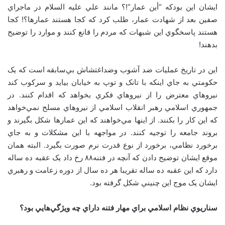
ايشان اين بودکه
“
أين عمار
“!
؟ مانند علي عليه السلام در ماجراي
صفين بعد از شهادت عمار، طلب کرد که کجا هستند عمارها؟! کجا
هستند پاسخگوي اين شبهات که مردم را قانع کنند و موارد را توضيح
بدهند!
اين در تاريخ عمليات ضد آشوب وضداغتشاش بي‌سابقه است که يک
حکومتي به جاي اينکه با تانک و توپ به خيابان بيايد و سرکوب کند
نيروهاي معترض را از نيروهاي فکري بخواهد که اقدام کنند. در
جمهوري اسلامي رهبر انقلاب اسلامي از نيروهاي مسلح نمي‌خواهد
که اين کار را بکنند. از اينها مي‌خواهند که اين عمارها شکل بگيرند و
بروند جامعه را توجيه کنند. در مواجهه با اين مشکلات و به جاي
برخورد نظامي، برخورد از نوع قدرت نرم صورت بگيرد. البته همان
موقع ايشان توضيح دادن که آنچه در فتنه۸۸ رخ داد يک عقبه ده ساله
دارد که اين عقبه ده ساله تقريبا هر ده سال از دوره زعامت و رهبري
ايشان يک موج اين چنيني شکل گرفته بود.
سناريوي نظام اسلامي براي مهار فتنه داراي چه ويژگي‌هايي بود؟