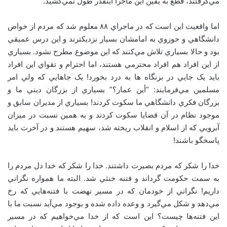
مي‌گرفتند، قطع به يقين اين ماجرا اينقدر طول نمي‌کشيد.
اما واقعيت اين است که در ماجراي ۸۸ معلوم شد که مردم از خواص
دانشگاهي و حوزوي به امامشان بسيار نزديکترند و اين درس عميقي
بود و حالا بسياري تلاش مي‌کنند که اين موضوع مطرح نشود. بسياري
از اين افراد هم افراد محترمي هستند، اما احترام و تقواي اين افراد
بايد يک جايي در بزنگاه ها به درد بخورد! يک جاهايي که ولي امر
مسلمين مي‌فرمايند: “أين عمار؟” بسياري از بزرگان ديني ما و
بزرگان فکري دانشگاهي ما سکوت کردند! بسياري از مديران سابق و
موجود نظام در آن قضايا سکوت کردند و به همين نسبت در ميزان
آبرويي که از اسلام و انقلاب ريخته شد، سهيم هستند و در آخرت بايد
پاسخگو باشند!
خدا را شکر که مردم بصيرت داشتند. خدا را شکر که خدا دل مردم را
به سمت حکومت گرداند و فتنه خنثي شد. البته ما همواره نگراني
داريم! نگراني از خودمان که در مسير نهضت با فتنه‌هايي که رخ
مي‌دهد و شکل مي‌گيرد و وعده داده شده و بوجود مي‌آيد نسبت ما با
اين فتنه‌ها چيست؟ اين است که از خدا مي‌خواهيم که در مسير