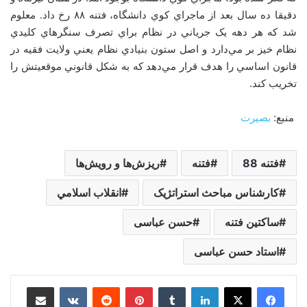
دقيقا ده سال بعد از ماجراي کوي دانشگاه، فتنه ۸۸ رخ داد. معلوم
شد که هر دهه يک جرياني در نظام براي تصرف سنگرهاي کليدي
نظام خيز بر مي‌دارد و اصل ستون بنيادي نظام يعني ولايت فقيه در
قانون اساسي را هدف قرار مي‌دهد که به شکل قانوني موقعيتش را
تخريب کند.
منبع:
بصیرت
فتنه 88
فتنه
ريزش‌ها و رويش‌ها
کارشناس مباحث استراتژيک
انقلاب اسلامي
ساکتين فتنه
حسن عباسی
استاد حسن عباسی
لینکدین
‫تامبلر
‫پین‌ترست
‫رددیت
‫VKontakte
اشتراک گذاری از طریق ایمیل