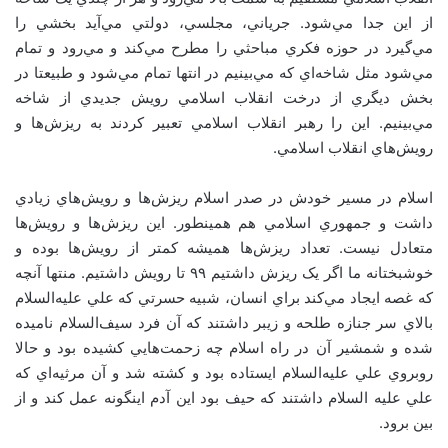
از اين جدا مي‌شود. جرياني، مجلسي، دولتي مي‌آيد بخشي را
مي‌گيرد در حوزه فکري مباحثي را مطرح مي‌کند و مي‌رود و تمام
مي‌شود مثل شاخه‌اي که مي‌بينيم در انتها تمام مي‌شود و طبيعتا در
بخش ديگري از درخت انقلاب اسلامي رويش جديدي از شاخه
مي‌بينيم. اين را رهبر انقلاب اسلامي تعبير کردند به ريزش‌ها و
رويش‌هاي انقلاب اسلامي.
اسلام در مسير خودش در صدر اسلام ريزش‌ها و رويش‌هاي زيادي
داشت و جمهوري اسلامي هم همينطور. اين ريزش‌ها و رويش‌ها
متعادل نيست. تعداد ريزش‌ها هميشه کمتر از رويش‌ها بوده و
خوشبختانه ما اگر يک ريزش داشتيم ۹۹ تا رويش داشتيم. منتها آنچه
که غصه ايجاد مي‌کند براي انسان، شبيه حسرتي که علي عليه‌السلام
بالاي سر جنازه طلحه و زيبر داشتند که آن فرد سيف‌السلام ناميده
شده و شمشير آن در راه اسلام چه زحمت‌هايي کشيده بود و حالا
روبروي علي عليه‌السلام ايستاده بود و کشته شد و آن مرثيه‌اي که
علي عليه السلام داشتند که حيف بود اين آدم اينگونه عمل کند و از
بين برود
.