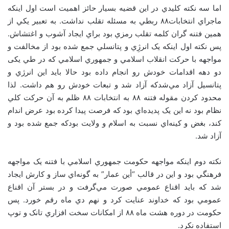
اما سه نکته کليدي در اين قضيه بسيار حائز اهميت است اول اينکه
ماجراي انتخابات۸۸ ربطي به مسئله تقلب نداشت. به تعبير يکي از
همين فتنه گران کلمه تقلب رمزي بود براي ايجاد آشوب و اغتشاش.
پس نکته اول اينکه يک انرژِي و پتانسلي جمع شده بود از مخالفت و
مواجهه با حرکت انقلاب اسلامي و جمهوري اسلامي که در طي يکی
دو دهه اقدامات خودش رو انجام داده بود حالا بايد اين انرژي و
پتانسيل آزاد مي‌شدکه آزاد شد و تبعات خودش رو هم داشت. لذا
محدود کردن مقوله فتنه ۸۸ به انتخابات ۸۸ ظلم به آن حرکت کلي
نظام بود نه اين يک پديده‌اي بود که فرصت پيدا کرده بود عرض اندام
کند، بغض و کينه‌اي نسبت به اسلام و ولايت بودکه جمع شده بود و
آزاد شد
.
نکته دوم اينکه مواجهه حکومت جمهوري اسلامي با فتنه يک مواجهه
فرهنگي بود و اين در قالب “أين عمار” به گونه‌اي ساز و کارش ايجاد
شد که بايد اقناع عمومي صورت مي‌گرفت و در بستر آن اقناع
عمومي بود که خداوند عنايت کرد و نهم دي ماه رقم خورد. پس
حکومت در دوره هشت ماه ۸۸ از امکانات سخت افزاري تانک و توپ
استفاده نکرد.