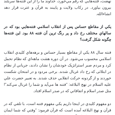
نهضت، فتنه‌هايي که رقم مي‌خورد، خداوند ما را از اين فتنه‌ها سربلند
بيرون بياورد. در رکاب ولايت و پايبند به قرآن و عترت قرار دهد
انشاءالله
.
يکي از مقاطع حساس پس از انقلاب اسلامي فتنه‌هايي بود که در
سالهاي مختلف رخ داد و پر رنگ ترين آن فتنه ۸۸ بود. اين فتنه‌ها
چگونه شکل گرفت؟
فنته سال ۸۸ يکي از مقاطع بسيار حساس و برهه‌هاي کليدي انقلاب
اسلامي محسوب مي‌شود. در آن دوره هشت ماهه‌اي که نظام تحمل
کرد و مردم صبر استراتژيک خودشان را نشان دادند، جرياني از نظام
در ابتلائی که رخ داد غربال شدند. برخی مردود و در امتحان شکست
خوردند و از گردونه حرکت انقلابي حذف شدند. به تعبير حضرت علي
عليه السلام در نهج البلاغه: “فتنه ها مي‌آيد و شما را غربال مي‌کند”!
مثل صدر اسلام و اتفاقاتي که در صدر اسلام افتاد.
دو مفهوم کليدي در اينجا داريم يکي مفهوم فتنه است، با تلقي که در
قرآن و نهج البلاغه آمده است که قرآن فرمود: “وقتي که شما ايمان