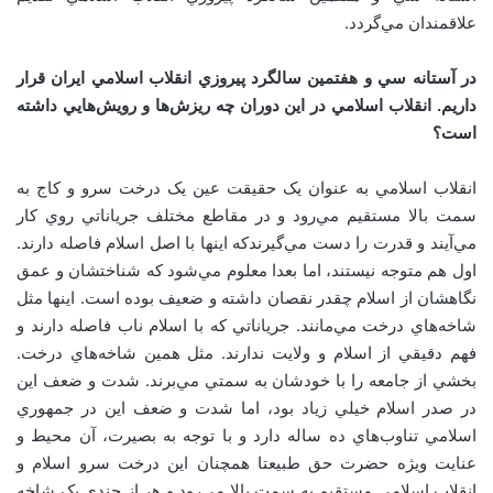
علاقمندان مي‌گردد.
در آستانه سي و هفتمين سالگرد پيروزي انقلاب اسلامي ايران قرار
داريم. انقلاب اسلامي در اين دوران چه ريزش‌ها و رويش‌هايي داشته
است؟
انقلاب اسلامي به عنوان يک حقيقت عين يک درخت سرو و کاج به
سمت بالا مستقيم مي‌رود و در مقاطع مختلف جرياناتي روي کار
مي‌آيند و قدرت را دست مي‌گيرندکه اينها با اصل اسلام فاصله دارند.
اول هم متوجه نيستند، اما بعدا معلوم مي‌شود که شناختشان و عمق
نگاهشان از اسلام چقدر نقصان داشته و ضعيف بوده است. اينها مثل
شاخه‌هاي درخت مي‌مانند. جرياناتي که با اسلام ناب فاصله دارند و
فهم دقيقي از اسلام و ولايت ندارند. مثل همين شاخه‌هاي درخت.
بخشي از جامعه را با خودشان به سمتي مي‌برند. شدت و ضعف اين
در صدر اسلام خيلي زياد بود، اما شدت و ضعف اين در جمهوري
اسلامي تناوب‌هاي ده ساله دارد و با توجه به بصيرت، آن محيط و
عنايت ويژه حضرت حق طبيعتا همچنان اين درخت سرو اسلام و
انقلاب اسلامي مستقيم به سمت بالا مي‌رود و هر از چندي يک شاخه