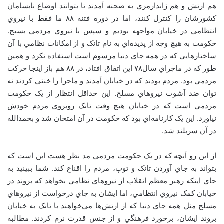
هم ارتش و هم ژاندارمري به صحنه آمدند تا بتوانند اوضاع نابسامان
کشورشان را کنترل کنند، اما در دوره فتنه ۸۸ ما فقط با نيروي
انتظامي در خيابان مواجهه بوديم و سپس با نيروي مردمي بسيج.
حکومت به هيچ وجه از پديده‌اي به نام تانک و از امکانات نظامي با آن
ساختارهايي که در همه جاي دنيا مرسوم است استفاده نکرد و همين
طور که در ماجراي سال۷۸ اين اتفاق افتاد، در ۸۸ هم باز اينجا حرکت
مردمي بود. مردم بودند که در خيابان آمدند و ماجرا را خنثي کردند نه
توان ضد آشوب نيروهاي مسلح. اين حداقل انتظار از يک حکومت
مردمي است که در خيابان هيچ وقت تانک روبروي مردم خودش
نياورد. اين يک کارنامه‌اي بود که حکومت در آن امتحان شد و بحمدالله
در آن سربلند شد.
از اين رو آنچه که در يک حکومت مردمي مد نظر هست اين است که
بتواند به جاي آوردن تانک و توپ، مردم را اقناع کند. شما ببينيد به
جاي اينکه رهبر معظم انقلاب از نيروهاي نظامي بخواهد که بروند در
خيابان کمک نيروي انتظامي، اما ايشان به جاي درخواست از نيروهاي
مسلح مثل همه جاي دنيا که از ارتش‌ها مي‌خواهند با تانک به خیابان
بروند ايشان، برخورد فرهنگي و از جنس قدرت نرم کردند. مطالبه