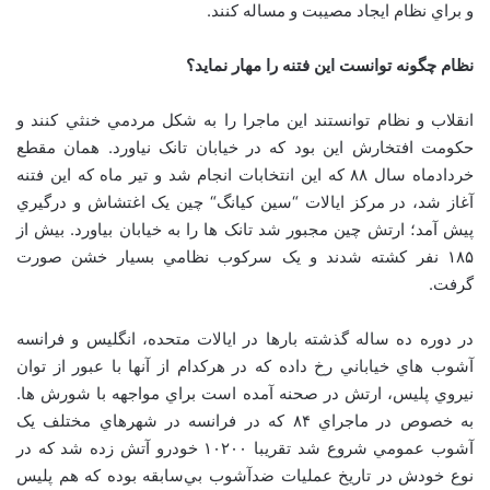
و براي نظام ايجاد مصيبت و مساله کنند.
نظام چگونه توانست اين فتنه را مهار نمايد؟
انقلاب و نظام توانستند اين ماجرا را به شکل مردمي خنثي کنند و
حکومت افتخارش اين بود که در خيابان تانک نياورد. همان مقطع
خردادماه سال ۸۸ که اين انتخابات انجام شد و تير ماه که اين فتنه
آغاز شد، در مرکز ايالات
“
سين کيانگ
“
چين يک اغتشاش و درگيري
پيش آمد؛ ارتش چين مجبور شد تانک ها را به خيابان بياورد. بيش از
۱۸۵ نفر کشته شدند و يک سرکوب نظامي بسيار خشن صورت
گرفت.
در دوره ده ساله گذشته بارها در ايالات متحده، انگليس و فرانسه
آشوب هاي خياباني رخ داده که در هرکدام از آنها با عبور از توان
نيروي پليس، ارتش در صحنه آمده است براي مواجهه با شورش ها.
به خصوص در ماجراي ۸۴ که در فرانسه در شهرهاي مختلف يک
آشوب عمومي شروع شد تقريبا ۱۰۲۰۰ خودرو آتش زده شد که در
نوع خودش در تاريخ عمليات ضدآشوب بي‌سابقه بوده که هم پليس