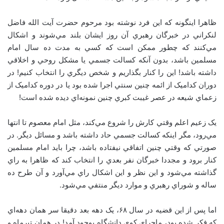
ظاهرا اينگونه که اين فرد نوشته بود مرحوم حضرت آيت الله فاضل
لنکراني در خبرگان رهبري آن روز ايشان بلند مي‌شوند و اشکال
مي‌کنند که چطور ممکن است که کسي به مدت ده سال امام
مسلمين باشد، بدون آنکه کسالت جسمي يا مشکل روحي و اخلاقي
داشته باشد! اين را کنار بگذاريم و شخص ديگري را انتخاب کنيم! در
دوران کداميک از ائمه چنين سنتي اجرا شده بود يا در دوره کداميک از
زعماي شيعه در عصر غيبت کبري چنين نمونه‌اي ديده شده است!
يک زعيم اعلم وقتي کارش را شروع مي‌کند، مثل امام معصوم تا انتها
مي‌رود، مگر اينکه کسالت جسمي حاد داشته باشد و مسائل ديگر. در
صورتي که وقتي چنين اتفاقي نيفتاده باشد، چرا بايد امام مسلمين
کنار برود و مجددا خبرگان نفر بعدي را انتخاب کند که ظاهرا به راي
گذاشته مي‌شود و اين نظر و اين اشکال راي مي‌آورد و آن طرح ده
ساله و شوراي رهبري و موارد ديگر منتفي مي‌شود.
اما پس از اين قضيه در سال ۶۸، يک دهه بعد دقيقا سر همان دهه‌اي
که فکر شده بود، ماجراي کوي دانشگاه بوجود آمد! در همان تيرماه و