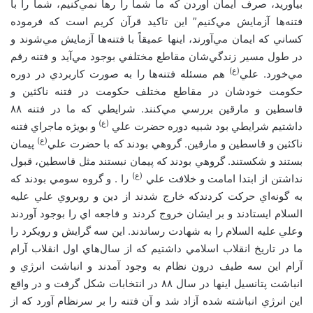
بياوريد، صرف ايمان آوردن که ما شما را رها نمي‌کنيم، شما را با
فتنه‌ها آزمايش مي‌کنيم” اين تاکيد قرآن کريم است که فرموده
کساني که ايمان مي‌آورند، اينها عميقاً با فتنه‌ها آزمايش مي‌شوند و
در طول مسير زندگي‌شان مقاطع مختلفي بوجود مي‌آيد و فتنه رقم
(ع)
مي‌خورد. علي
هم مسئله فتنه‌ها را به صورت کاربردي در دوره
حکومت خودشان در مقاطع مختلف حکومت در فتنه ناکثين و
قاسطين و مارقين بررسي مي‌کنند. شرايطي که ما در فتنه ۸۸
(ع)
داشتيم شرايطي بود شبيه دوره حضرت علي
و بويژه ماجراي فتنه
(ع)
ناکثين و قاسطين و مارقين. گروهي بودند که با حضرت علي
پيمان
بستند و شکستند. گروهي بودند که پيمان نبستند مثل قاسطين، قبول
(ع)
نداشتن از ابتدا امامت و خلافت علي
را . و گروه سومي بودند که
به گونه‌اي حرکت کردندکه خارج شدند از دين و روبروي علي عليه
السلام ايستادند و بر ايشان خروج کردند و فاجعه اي را بوجود آوردند
وعلي عليه السلام را به شهادت رساندند. اين سه گرايش و رويکرد را
ما در تاريخ انقلاب اسلامي داشتيم که از سال‌هاي اول انقلاب آرام
آرام اين سه طيف درون نظام به وجود آمدند و انباشت انرژي و
انباشت پتانسيل اينها در سال ۸۸ در انتخابات شکل گرفت و در واقع
اين انرژي انباشته شده آزاد شد و آن فتنه را بر سرنظام آورد که از