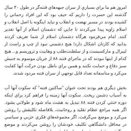
امروز هم ما براي بسياري از سران جبهه‌هاي فتنه‌گر در طول ۳۰ سال
گذشته اين حسرت را داريم که حيف بود که اين افراد زحماتي را
کشيده بودند در مسير نهضت و انقلاب و نبايد اينگونه با اصل انقلاب و
اسلام زاويه پيدا مي‌کردند تا جايي که دشمنان اسلام از آنها تقدير
کنند. امام مي‌فرمود هرگاه دشمنان اسلام از شما تعريف ‌کردند
بدانيد که کارتان اشکال دارد! هيچ دشمني نبود از چپ و راست از
ليبرال و مارکسيست و از سلطنت‌طلب و وهابيت و تروريسم و… هيچ
کدام از اينها نبودند که در ماجراي فتنه ۸۸ از جريان موسوم به جنبش
سبز دفاع و حمايت نکنند و همين براي باطل بودن حرکت آنها کفايت
مي‌کرد و متاسفانه تعداد قابل توجهي از سران فتنه مردود شدند.
بخش ديگري هم بودند تحت عنوان “ساکتين فتنه” که سکوت آنها آب
به آسياب دشمن ريخت. سکوت آنها زمينه را فراهم کرد براي اينکه
دوره خنثي کردن فتنه ۸۸ تبديل به هشت ماه شود و طولاني بشود.
اگر همه مراجع عظام تقليد و روحانيت، بلافاصله تکليفش را روشن
مي‌کرد و موضع مي‌گرفت، اگر مجموعه‌هاي فکري حزبي و سياسي
در محافل دانشگاهي تکليف خودشان را روشن مي‌کردند و موضع