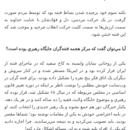
نکته سوم خود برچيده شدن بساط فتنه بود که توسط مردم صورت
گرفت. در يک حرکت مردمي، دل و فؤادشان با عنايت خداوند به
سمت ارزش‌ها به سمت کليت حرکت انقلاب چرخيد و موجب شد که
اين فتنه خنثي شود.
آيا مي‌توان گفت که مرکز هجمه فتنه‌گران جايگاه رهبري بوده است؟
يکي از روحاني نمايان وابسته به کاخ سفيد که در ماجراي فتنه از
ايران فرار کرده بود و در امريکا مستقر شده و در کنار سروش و
ديگران يک اتاق فکر پنج نفره را تشکيل داده بودند، براي فتنه گران در
وب‌سايت خودش مطلبي را نوشت ناظر بر اينکه در دوره تغيير قانون
اساسي در مجلس مربوطه که در سال ۶۸ تشکيل شد، قرار بوده که
رهبري و موضوع جايگاه ولايت فقيه را ده ساله کنند و در هر يک دهه،
يکبار خبرگان دور هم جمع بشوند و يک رهبر جديدي را انتخاب کنند. او
در نامه اعتراضي خودش به يکي از مقامات نوشته بود؛ شماها مقصر
بوديد، بايد تصويب مي‌کرديد و به نتيجه مي‌رسانديد، چرا اجازه داديد
که يکي از افراد بلند شود و به اين مساله اشکال وارد کند!