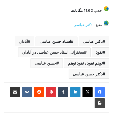
حجم:
11.62
مگابایت
منبع :
دکتر عباسی
دکتر عباسی
استاد حسن عباسی
آبادان
نفوذ
سخنرانی استاد حسن عباسی در آبادان
توهم نفوذ ، نفوذ توهم
حسن عباسی
دکتر حسن عباسی
لینکدین
‫تامبلر
‫پین‌ترست
‫رددیت
‫VKontakte
اشتراک گذاری از طریق ایمیل
چاپ