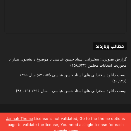
مطالب پربازدید
گزارش تصویری؛ سخنرانی استاد حسن عباسی با موضوع دانشجوی بیدار با
محوریت انتخابات مجلس
(۱۵۸,۶۴۲)
لیست دانلود سخنرانی های استاد حسن عباسی &#۸۲۱۱; سال ۱۳۹۵
(۶۰,۱۴۶)
لیست دانلود سخنرانی های استاد حسن عباسی – سال ۱۳۹۶
(۴۸,۰۶۹)
تمامی حقوق متعلق به اندیشکده یقین است
Jannah Theme
License is not validated, Go to the theme options
page to validate the license, You need a single license for each
domain name.