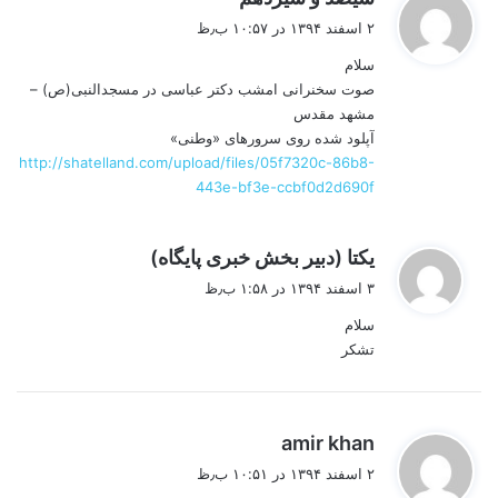
ف
۲ اسفند ۱۳۹۴ در ۱۰:۵۷ ب٫ظ
ت
سلام
:
صوت سخنرانی امشب دکتر عباسی در مسجدالنبی(ص) –
مشهد مقدس
آپلود شده روی سرورهای «وطنی»
http://shatelland.com/upload/files/05f7320c-86b8-
443e-bf3e-ccbf0d2d690f
گ
یکتا (دبیر بخش خبری پایگاه)
ف
۳ اسفند ۱۳۹۴ در ۱:۵۸ ب٫ظ
ت
سلام
:
تشکر
گ
amir khan
ف
۲ اسفند ۱۳۹۴ در ۱۰:۵۱ ب٫ظ
ت