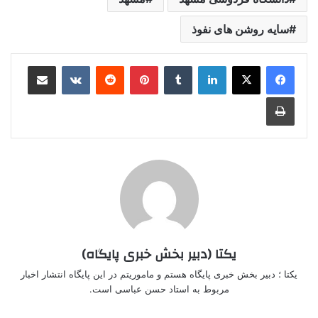
سایه روشن های نفوذ
لینکدین
‫تامبلر
‫پین‌ترست
‫رددیت
‫VKontakte
اشتراک گذاری از طریق ایمیل
چاپ
یکتا (دبیر بخش خبری پایگاه)
یکتا ؛ دبیر بخش خبری پایگاه هستم و ماموریتم در این پایگاه انتشار اخبار
مربوط به استاد حسن عباسی است.