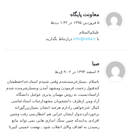
گ
معاونت پایگاه
ف
۵ فروردین ۱۳۹۵ در ۱:۴۲ ب٫ظ
ت
علیکم‌السلام
:
با
info@reba.ir
درارتباط بگذارید.
گ
صبا
ف
۳ اسفند ۱۳۹۴ در ۹:۰۲ ق٫ظ
ت
باسلام .بسیارخرسندشدم وقتی شنیدم استاد،خداحفظشان
:
کندقبول زحمت فرمودن ومشهد آمدن وبسیارشرمنده شدم
ازاستادنسبت به روش مهمان پذیری عوامل دانشگاه
آزاد.ومن ازطرف دانشجویان مشهدازجناب استادعباسی
کمال عذرخواهی رادارم هرچند ایشان بسیاربزرگورانه
برخوردکردندواز ایشان جزاین هم انتظارنمی رفت وچنین
افرادی بدانندکه چنین سنگ اندازی هایی نمی تواند مانع
رسیدن به اهداف والای انقلاب شود…نهضت خمینی کبیرتا