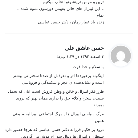
ترین و مومن ترینشونو اتخاب میکنیم .
تا این لیبرال های خائن بفهمن دورشون تموم شده…
تمام
زنده باد عمار زمان ، دکتر حسن عباسی
گ
حسن عاشق علی
ف
۴ اسفند ۱۳۹۴ در ۱:۴۹ ب٫ظ
ت
با سلام و خدا قوت
:
اینگونه برخوردها اثر و نفوذش از صدتا سخنرانی بیشتر
است و نشاندهنده ی عجز و شکنندگی و فروپاشی
طرز فکر لیبرال و خائن و وطن فروش است آنان که تحمل
شنیدن سخن و کلام حق را ندارند همان بهتر که بروند
بمیرند
مرگ سیاسی لیبرال ها , مرگ اجتماعی لیبرالیسم یعنی
همین .
درود بر حکیم فرزانه دکتر حسن عباسی که هرجا حضور دارد
شیطان و لیبرال ها دنبال سوراخ موش می گردند .