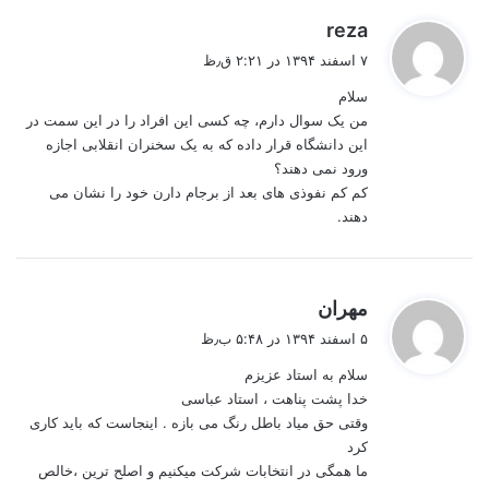
گ
reza
ف
۷ اسفند ۱۳۹۴ در ۲:۲۱ ق٫ظ
ت
سلام
:
من یک سوال دارم، چه کسی این افراد را در این سمت در
این دانشگاه قرار داده که به یک سخنران انقلابی اجازه
ورود نمی دهند؟
کم کم نفوذی های بعد از برجام دارن خود را نشان می
دهند.
گ
مهران
ف
۵ اسفند ۱۳۹۴ در ۵:۴۸ ب٫ظ
ت
سلام به استاد عزیزم
:
خدا پشت پناهت ، استاد عباسی
وقتی حق میاد باطل رنگ می بازه . اینجاست که باید کاری
کرد
ما همگی در انتخابات شرکت میکنیم و اصلح ترین ،خالص