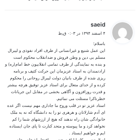
گ
saeid
ف
۴ اسفند ۱۳۹۴ در ۰:۰۳ ق٫ظ
ت
باسلام؛
:
این عمل شنیع و غیرانسانی از طرف افراد نفوذی و لیبرال
مسلم بی دین و وطن فروش و ضدانقلاب محکوم است
و بنده به نمایندگی از طرف تمامی انقلابیون خط امام(ره) و
ارادتمندان به استاد عزیزمان این حرکت کثیف و برنامه
ریزی شده از طرف بانیان دولت لیبرال روحانی را محکوم
کرده و از خدای متعال برای استاد عزیز توفیق هرچه بیشتر
و قدرت روزافزون و آگاهی بخشی در مقابل این جریانات
خطرناکرا مسئلت می نمائیم.
استاد عزیز تو در قلب وروح ما جاداری مهم نیست اگر عده
ای آدم شارلاتان و هرهری تو را به دانشگاه که نه به ملک
خانوادگی شان راه ندهند که هیچ از ارزشهای شما را کم
نخواهد کرد و ما پیوسته و متحد کنارت تا پای جان ایستاده
ایم و خواهیم ایستاد .
اصلا بعضی مکانها لیاقت حضور پرافتخار اشخاص خاص و