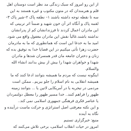
از این رو امروز که سبک زندگی مد نظر است دوستان اهل
قلم و هنرمندان که در متون مکتوب و غیره هستند به این
سه تا نقطه توجه داشته باشند ۱- نطفه پاک ۲-شیر پاک ۳-
لقمه پاک و آنگاه اثر آن خون شهید و ضمنأ اثر تربیتی که
این مادران اعمال کردند تا فرزندانشان کم از پدرانشان
نداشته باشند.غالبأ نقش این مادران مغفول واقع می شود.
امید ما به خدغا این است که همانطوری که ما به مادرمان
حضرت زهرا تأثی میکنیم در این قضایا خدا به توفیق بده که
زنان و دختران جامعه مان قدر همسران شدها و مادران
شهدا و خواهران شهدا را بیش از بیش بدانند انشاء الله
والسلام.
اینگونه نیست که مردم ما همیشه بتوانند ادعا کنند که ما
همیشه انقلابی به نام اسلام را جلو ببریم.. ممکن است
مردمی در نیجریه یا در آمریکایی لاتین یا … بتوانند زمینه
ظهور را فراهم کنند.. خدا مسیر ظهور را معطل دولتمردان
یا عناصر فکری فرهنگی جمهوری اسلامی نمی کند..
و این نکته معرفتی اصل استراتژی و حرکت ماست درآینده و
نگاه به آینده
منبع: خبرگزاری تسنیم
امروز در حیات انقلاب اسلامی، برخی تلاش می‌کنند که