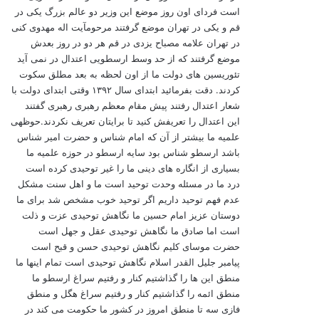
است فردای اون روز موضع این وزیر دو عالم بزرگ یکی در
قم و یکی در تهران موضع گرفتند مرحومآیت اله مهدوی کنی
در تهران علامه مصباح یزدی در قم هر دو در روز بعدش
موضع گرفتند که از حد وسط ارسطویی اعتدال در نمی آید
تئوریسین های دولت ما از اون لحظه به بعد مطلق سکوت
کردند. دقت بفرمائید ابتدای سال ۱۳۹۲ وقتی ابتدای دولت با
شعار اعتدال رفتند پیش مقام معظم رهبری رهبری گفتند
این اعتدال را تعریفش کنید تا برایتان تعریف نکردند.حوظهی
علمیه ما بیشتر از آن که امام شناس و حضرت امیر شناس
باشد ارسطو شناس بود سایه ارسطو در حوزه علمیه ما
بسیاری از انگاره های دینی ما را غیر توحیدی کرده است
درد ما در مسئله وحدت توحید است ما و اهل سنت مشکل
عدم فهم توحید داریم اگر توحید خوب مشخص شد برای ما
دوستان عزیز امام حسین ما نگاهش توحیدی عزت و ذلت
است اما صادق ما نگاهش توحیدی عقل و جهل است
حضرت موسای کلیم نگاهش توحیدی حسن و قبح است
پیامبر جلیل القدر اسلام نگاهش توحیدی است تمام اینها ما
منطق این ها را گذاشتیم کنار و رفتیم سراغ ارسطو ما
منطق ائمه را گذاشتیم کنار و رفتیم سراغ هگل و منطق
فازی سه تا منطق امروز در کشور ما حکومت می کند در