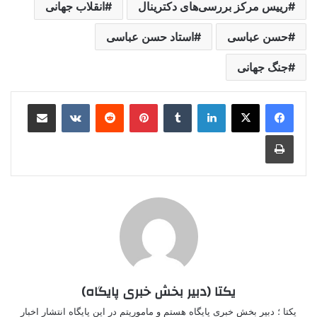
رییس مرکز بررسی‌های دکترینال
انقلاب جهانی
حسن عباسی
استاد حسن عباسی
جنگ جهانی
لینکدین
‫تامبلر
‫پین‌ترست
‫رددیت
‫VKontakte
اشتراک گذاری از طریق ایمیل
چاپ
یکتا (دبیر بخش خبری پایگاه)
یکتا ؛ دبیر بخش خبری پایگاه هستم و ماموریتم در این پایگاه انتشار اخبار