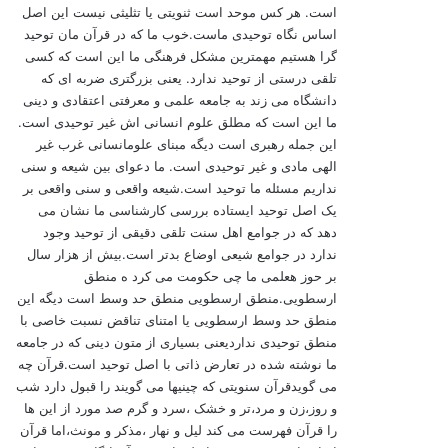
است. هر کس موحد است ثنویتی یا تثلیثی نیست این اصل
اساس نگاه توحیدی ماست.خوب ما که در قرآن مان توحید
گرا هستیم مهمترین مشکل فرهنگی ما این است که کسی
تلقی درستی از توحید ندارد. یعنی بزرگتری ضربه ای که
دانشگاه می زند به جامعه علمی و معرفتی اعتقادی و دینی
ما این است که مطلق علوم انسانی اش غیر توحیدی است.
این جمله رهبری است دیگه مبنای علومانسانی غرب غیر
الهی مادی و غیر توحیدی است. ما دعوای بین شیعه و سنی
نداریم مسئله ما توحید است.شیعه واقعی و سنی واقعی بر
یک اصل توحید ایستاده بررسی کارشناسی ما نشان می
دهد که در جوامع اهل سنت تلقی دقیقی از توحید وجود
ندارد در جوامع شیعی اوضاع بدتر است.بیش از هزار سال
بر حوز هعلمی ما چی حکومت می کرد ه منطق
ارسطویی.منطق ارسطویی منطق حد وسط است دیگه این
منطق حد وسط ارسطویی یا امتنای تناقض نسبت خاصی با
منطق توحیدی نداردیعنی بسیاری از متون دینی که در جامعه
ما نوشته شده در تعارض ذاتی با اصل توحید است.قرآن چه
می گویدقرآن سنویتی که چینیها می گویند را قبول دارد شب
و روز،زن و مرد،تر و خشک ،سرد و گرم صد مورد از این ها
را قرآن فهرست می کند لیل و نهار ،مذکر و مونث،اما قرآن