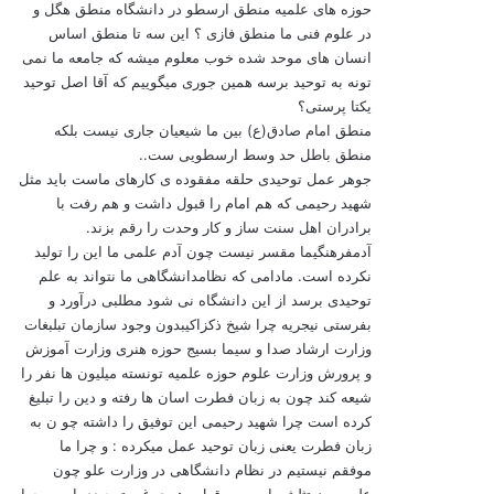
حوزه های علمیه منطق ارسطو در دانشگاه منطق هگل و
در علوم فنی ما منطق فازی ؟ این سه تا منطق اساس
انسان های موحد شده خوب معلوم میشه که جامعه ما نمی
تونه به توحید برسه همین جوری میگوییم که آقا اصل توحید
یکتا پرستی؟
منطق امام صادق(ع) بین ما شیعیان جاری نیست بلکه
منطق باطل حد وسط ارسطویی ست..
جوهر عمل توحیدی حلقه مفقوده ی کارهای ماست باید مثل
شهید رحیمی که هم امام را قبول داشت و هم رفت با
برادران اهل سنت ساز و کار وحدت را رقم بزند.
آدمفرهنگیما مقسر نیست چون آدم علمی ما این را تولید
نکرده است. مادامی که نظامدانشگاهی ما نتواند به علم
توحیدی برسد از این دانشگاه نی شود مطلبی درآورد و
بفرستی نیجریه چرا شیخ ذکزاکیبدون وجود سازمان تبلبغات
وزارت ارشاد صدا و سیما بسیج حوزه هنری وزارت آموزش
و پرورش وزارت علوم حوزه علمیه تونسته میلیون ها نفر را
شیعه کند چون به زبان فطرت اسان ها رفته و دین را تبلیغ
کرده است چرا شهید رحیمی این توفیق را داشته چو ن به
زبان فطرت یعنی زبان توحید عمل میکرده : و چرا ما
موفقم نیستیم در نظام دانشگاهی در وزارت علو چون