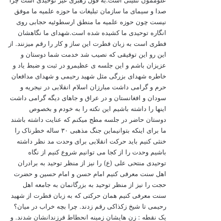
علوممون تثلیثی است.به قول رهبری غیر توحیدی است چرا
صدا و سیمای ما سازمان تبلیغات ما حوزه علمیه ما موفق
نیست چون حوزه علمیه ما منطق ارسطوئیه حجابی روی
انگاره توحیدی ما کشیده شده است.شهدای ما نگاهشان
فطری است به زبان فطرت این ساز و کار را رقم میزنند. از
این رو این توفیقی که نصیب شد خدمت شما دوستان و
عزیزان باشم و این جلسه ی عظیمرو در ثبت و ضبط یاد و
خاطره شهدای بزرگی مثل شهید رحیمی و شهدای مدافعان
حرم و گرامی داشت مبارزان اسلام انقلابی در نیجریه و
سودان و افغانستان و در عراق و جاهای دیگه گرامی داشت
اینها را داشته باشیم این نکته را به خودم و بخصوص
دوستان حاضر در جلسه مطح میکنم که عنایت داشته باشند
ما برای اینکه بتوانیماین جنگ مذهبی ۳۰ ساله خطرناک را
خنثی کنیم باید حرکت انقلابی برای وحدت مد نظر داشته
باشیم وحدت را از کجا می توانیم شروع کنیم از نگاه
توحیدی منتحی علی (ع) را نیز از منظر توحید به برادران
اهل سنت معرفی کنیم امام حسن و امام حسین و حضرت
حجت را نیز از منظر توحید به بزرگانمان به جامعه اهل
سنت معرفی کنیم همان حرکتی که به زبان فطرت از شهید
رحیمی تا شیخ زکذاکی رقم زدند. چرا بچه خراب در میان؟
یک نقطه : زن هایشان زمینه انحطاط فرزندانشان شدند. و