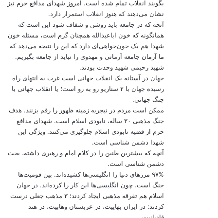
بگویند انقلاب تمام شده است. امروز شهدای مدافع حرم نیز
نشان می‌دهند که هنوز انقلاب استمرار دارد.
آنچه که در جامعه باید روشن و شفاف شود این است که
همانگونه که خون اباعبدالله همچنان گرم است، مسئله خون
شهدا هم یک خون‌خواهی‌ای دارد که این را نتیجه می‌دهد که
ما آرمان جامعه آرمانی و مهدوی را نباید از جامعه بگیریم.
شهید رحیمی شهید وحدت بودند.
جهان در آستانه یک انقلاب جهانی است غرب به انتهای راه
رسیده جهان با ۲ سناریو رو به رو است؛ یا انقلاب جهانی یا
جنگ جهانی.
ممکن است مردم در نیجریه زمینه ظهور را رقم بزنند. هدف
جنگ مذهبی ۳۰ ساله، نابودی اسلام است. شهدای مدافع
حرم از قضیه نابودی اسلام جلوگیری می‌کنند. ویژگی این
شهدا دشمن شناسی است.
آنچه که بیشترین طنین را در کلام امام و رهبری داشته، بحث
دشمن شناسی است.
۹۷% مرزهای دنیا را انگلیسی‌ها کشیده‌اند. بین قومیت‌ها
جنگ است، چون انگلیسی‌ها این کار را کرده‌اند. در جهان
اسلام هم تفرقه مذهبی ایجاد کردند؛ ۳ مذهب جعلی درست
کردند: در ایران بهاییت، در عربستان وهابیت، در هند
قادیانیت.