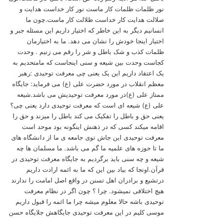
نور ظلمات ظلمات کار ماست نور کار خداست هدایت و
صلالت هدایت کار خداست ظلالت کار ماست.چون ما
انسانیم دیگر به این خاطر که اختیار داریم این مسئله جبر و
اختیار اینجا خودش را نشان می دهد. ما به اختیارمان
ظلمات کذب و شک باطل و شر را رقم می زنیم . وحدت
کجاست وحدت بین شیعه و سنی اینجاست که مامتحدیم به
یک اعتقاد داریم این یک یعنی چی معرفت توحیدی :رهبر
معظم انقلاب در مورد حضرت علی (ع) می فرماید: جایگاه
ممتاز علی (ع)در مورد معرفت توحیدیش می باشد.شیعه
علی (ع) شیعه ای است که معرفت توحیدی دارد یعنی چی؟
یعنی حق و باطل را تفکیک می کند باطل را میزند و حق را
اقامه میکند کسی که در ذهنش اینگونه بود موحد است
معرفت توحیدی این جاش توی جامعه ی ما از دانشگاه های
ما تا حوزه های علمیه ما گم می باشد. ما مسلمان ها چه
شیعه و چه سنی باید برگردیم به جایگاه معرفت توحیدی در
قرآن.اونجا که بیاد بین این که ما به ائمه ارادت داریم
درتشیع و برادران اهل تسنن در واقع اصل امامت را ندارند
هیچ اختلافی نمیشود. چرا ؟ چون اگر در نظام معرفت
توحیدی باشه حالا معلوم میشه چرا ما ائمه را قبول داریم
موسی کلیم در این معرفت توحیدی جایگاهش جلایگاه حسن