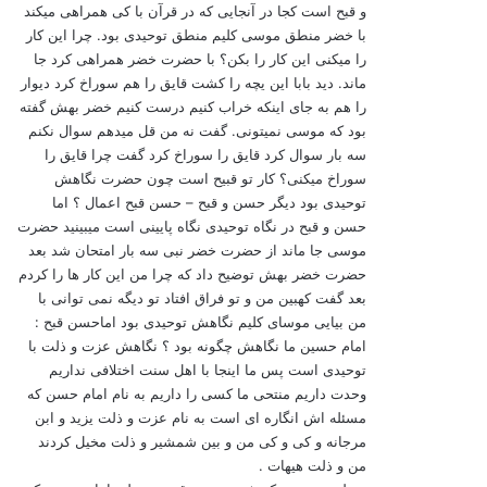
و قبح است کجا در آنجایی که در قرآن با کی همراهی میکند
با خضر منطق موسی کلیم منطق توحیدی بود. چرا این کار
را میکنی این کار را بکن؟ با حضرت خضر همراهی کرد جا
ماند. دید بابا این یچه را کشت قایق را هم سوراخ کرد دیوار
را هم به جای اینکه خراب کنیم درست کنیم خضر بهش گفته
بود که موسی نمیتونی. گفت نه من قل میدهم سوال نکنم
سه بار سوال کرد قایق را سوراخ کرد گفت چرا قایق را
سوراخ میکنی؟ کار تو قبیح است چون حضرت نگاهش
توحیدی بود دیگر حسن و قبح – حسن قبح اعمال ؟ اما
حسن و قبح در نگاه توحیدی نگاه پایینی است میبینید حضرت
موسی جا ماند از حضرت خضر نبی سه بار امتحان شد بعد
حضرت خضر بهش توضیح داد که چرا من این کار ها را کردم
بعد گفت کهبین من و تو فراق افتاد تو دیگه نمی توانی با
من بیایی موسای کلیم نگاهش توحیدی بود اماحسن قبح :
امام حسین ما نگاهش چگونه بود ؟ نگاهش عزت و ذلت با
توحیدی است پس ما اینجا با اهل سنت اختلافی نداریم
وحدت داریم منتحی ما کسی را داریم به نام امام حسن که
مسئله اش انگاره ای است به نام عزت و ذلت یزید و ابن
مرجانه و کی و کی من و بین شمشیر و ذلت مخیل کردند
من و ذلت هیهات .