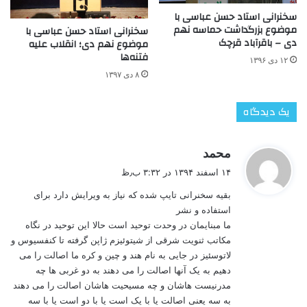
سخنرانی استاد حسن عباسی با
موضوع بزرگداشت حماسه نهم
سخنرانی استاد حسن عباسی با
دی – باقرآباد قرچک
موضوع نهم دی؛ انقلاب علیه
فتنه‌ها
۱۲ دی ۱۳۹۶
۸ دی ۱۳۹۷
یک دیدگاه
گ
محمد
ف
۱۴ اسفند ۱۳۹۴ در ۳:۳۲ ب٫ظ
ت
بقیه سخنرانی تایپ شده که نیاز به ویرایش دارد برای
:
استفاده و نشر
ما مبنایمان در وحدت توحید است حالا این توحید در نگاه
مکاتب ثنویت شرقی از شیتوئیزم ژاپن گرفته تا کنفسیوس و
لاتوسئیز در جایی به نام هند و چین و کره ما اصالت را می
دهیم به یک آنها اصالت را می دهند به دو غربی ها چه
مدرنیست هاشان و چه مسیحیت هاشان اصالت را می دهند
به سه یعنی اصالت یا با یک است یا با دو است یا با سه