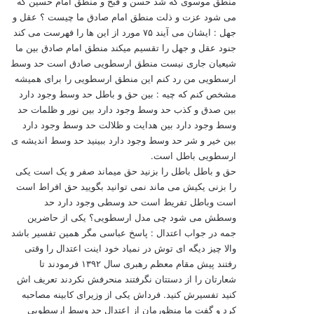
منطق موسوی که شد حسن و قبح و منطق امام حسین که
می شود عزت و ذلت منطق امام صادق ما چیست ؟ عقل و
جهل : ایشان می آیند ۷۵ مورد از این ها را فهرست می کند
جنود عقل و جهل را تقسیم میکند منطق امام صادق بین ما
شیعیان جاری نیست منطق ارسطویی صادق است حد وسط
ارسطویی من رد کنم این منطق ارسطویی را برای همیشه
مشخص کنم که چیه : بین حق و باطل حد وسط وجود دارد
بین صدق و کذب حد وسط وجود دارد بین نور و ظلمات حد
وسط وجود دارد بین هدایت و ظلالت حد وسط وجود دارد
بین خیر و شر حد وسط وجود دارد ببینید حد وسط اندیشه ی
ارسطویی باطل است.
حق و باطل باطل را بزنید حق میماند صفر و یک است یکی
را بزنی یکیش می ماند نمی توانید بگویید حق افراط است
است وباطل تفریط است حد وسطی وجود دارد حد
وسطش می شود چی مدل ارسطویی؟ یکی از حاضرین
جمه در جواب اعتدال : پاسخ عباسی مگر همین تفسیر باشد
والا چیز دیگه ای توش در نمیاد خود اینت اعتدال را وقتی
رفتند پیش مقام معظم رهبری سال ۱۳۹۲ فرمودند تا
شعارتان را از دستتان نگرفتند منحرفش نکردند تعریف اش
کنید تفسیرش کنید. فرداش یکی از وزیرای کابینه مصاحبه
کرد و گفت ما منظورمان از اعتدال حد وسط ارسطویی