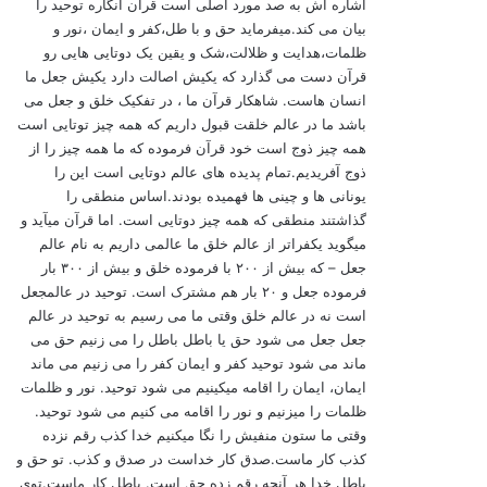
اشاره اش به صد مورد اصلی است قرآن انگاره توحید را
بیان می کند.میفرماید حق و با طل،کفر و ایمان ،نور و
ظلمات،هدایت و ظلالت،شک و یقین یک دوتایی هایی رو
قرآن دست می گذارد که یکیش اصالت دارد یکیش جعل ما
انسان هاست. شاهکار قرآن ما ، در تفکیک خلق و جعل می
باشد ما در عالم خلقت قبول داریم که همه چیز توتایی است
همه چیز ذوج است خود قرآن فرموده که ما همه چیز را از
ذوج آفریدیم.تمام پدیده های عالم دوتایی است این را
یونانی ها و چینی ها فهمیده بودند.اساس منطقی را
گذاشتند منطقی که همه چیز دوتایی است. اما قرآن میآید و
میگوید یکفراتر از عالم خلق ما عالمی داریم به نام عالم
جعل – که بیش از ۲۰۰ با فرموده خلق و بیش از ۳۰۰ بار
فرموده جعل و ۲۰ بار هم مشترک است. توحید در عالمجعل
است نه در عالم خلق وقتی ما می رسیم به توحید در عالم
جعل جعل می شود حق یا باطل باطل را می زنیم حق می
ماند می شود توحید کفر و ایمان کفر را می زنیم می ماند
ایمان، ایمان را اقامه میکینیم می شود توحید. نور و ظلمات
ظلمات را میزنیم و نور را اقامه می کنیم می شود توحید.
وقتی ما ستون منفیش را نگا میکنیم خدا کذب رقم نزده
کذب کار ماست.صدق کار خداست در صدق و کذب. تو حق و
باطل خدا هر آنچه رقم زده حق است. باطل کار ماست.توی