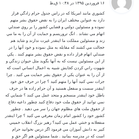
ف
۱۶ فروردین ۱۳۹۵ در ۱۰:۴۸ ق٫ظ
ت
كشوري مانند امريكا كه در راس جدول حرام زادگي قرار
:
دارد به عنواين مختلف ايران را به نقض حقوق بشر متهم
نموده و مسئولين دولتي و قضايي كشور را بر روي صندلي
اتهام مي نشاند . انگ تروريسم و حمايت از آن را به ما مي
زند و مسئولين مملكت ما اينقدر غيرت ندارند و شايد هم
خجالت مي كشند كه مقابله به مثل نموده و خود آنها را در
صندلي اتهام قرار داده و نقض حقوق بشر متهم كنند . يكي
از اين مسئولين نيست كه به آنها بگويد مثل حيوان زندگي و
شهوت راني كردن كجايش شبيه به اعمال انساني است كه
از آن را به عنوان يكي از حقوق بشر حمايت مي كنيد . چرا
جرات نمي كنيد آنها را متهم كنيد ؟ چرا در حرف حق خود
اينقدر سست و منفعل هستيد و آن حرام زاده ها در حرف
باطل خود اينقدر منسجم و متحد عمل مي كنند ؟ شمايي كه
نمي توانيد از حقوق ملت خود دفاع كنيد چطور داعيه دفاع
از حقوق ملت هاي مظلوم جهان را سر مي دهيد . چطور
كشور خود را كشور امام زمان معرفي مي كنيد ؟ چرا اينقدر
منفعلانه و خنثي عمل مي كنيد؟ رهبر بزرگ انقلاب خميني
كبير به دانش آموزان مي فرمود اگر درس نخوانيد حرام
است كه در مدرسه بمانيد . شما مسئولين هم اگر حق و