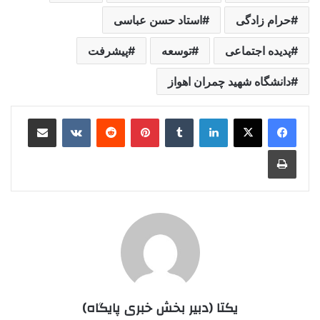
حرام زادگی
استاد حسن عباسی
پدیده اجتماعی
توسعه
پیشرفت
دانشگاه شهید چمران اهواز
لینکدین
‫تامبلر
‫پین‌ترست
‫رددیت
‫VKontakte
اشتراک گذاری از طریق ایمیل
چاپ
یکتا (دبیر بخش خبری پایگاه)