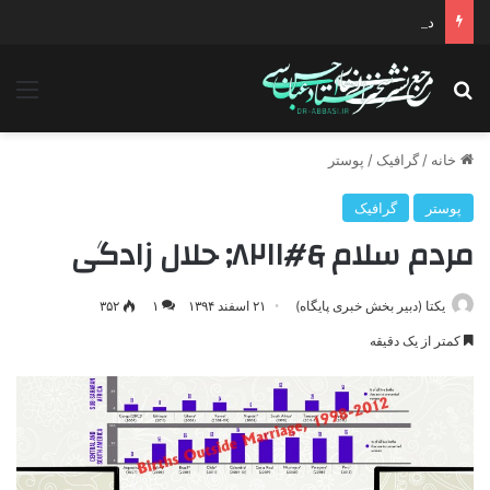
دانلود سخنرانی استاد حسن عباسی با موضوع چهار انتخاب ۱۴۰۰
جستجو برای
منو
خانه
/
گرافیک
/
پوستر
پوستر
گرافیک
مردم سلام &#۸۲۱۱; حلال زادگی
یکتا (دبیر بخش خبری پایگاه)
۲۱ اسفند ۱۳۹۴
۱
۳۵۲
کمتر از یک دقیقه