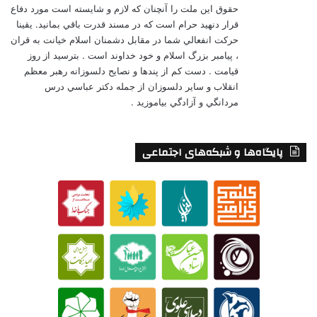
حقوق اين ملت را آنچنان كه لازم و شايسته است مورد دفاع
قرار دنهيد حرام است كه در مسند قدرت باقي بمانيد. يقينا
حركت انفعالي شما در مقابل دشمنان اسلام خيانت به قران
، پيامبر بزرگ اسلام و خود خداوند است . بترسيد از روز
قيامت . دست كم از پندها و نصايح دلسوزانه رهبر معظم
انقلاب و ساير دلسوزان از جمله دكتر عباسي درس
مردانگي و آزادگي بياموزيد .
پایگاه‌ها و شبکه‌های اجتماعی