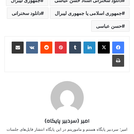
دانلود سخنرانی استاد حسن عباسی
جمهوری لیبرال
جمهوری اسلامی‌ یا جمهوری لیبرال
دانلود سخنرانی
حسن عباسی
لینکدین
‫تامبلر
‫پین‌ترست
‫رددیت
‫VKontakte
اشتراک گذاری از طریق ایمیل
چاپ
امیر (سردبیر پایگاه)
امیر؛ سردبیر پایگاه هستم و ماموریتم در این پایگاه انتشار فایل‌های جلسات