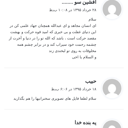
گ
افشین سو ........
ف
۲۸ خرداد ۱۳۹۵ در ۱۰:۰۸ ب٫ظ
ت
سلام
:
ای انسان مجاهد و ای عبدالله همچنان جهاد علمی کن در
این دنیای غفلت و بی خبری که امید قوه حرکت و بهشت
مقصد حرکت است ، باشد که الله تو را در دنیا و آخرت از
چشمه رحمت خود سیراب کند و در برابر چشم همه
مخلوقات به روی تو لبخندی زند
و السلام یا اخی
گ
حبیب
ف
۱۸ خرداد ۱۳۹۵ در ۶:۰۶ ب٫ظ
ت
سلام لطفا فایل های تصویری سخنرانیها را هم بگذارید
:
گ
یه بنده خدا
ف