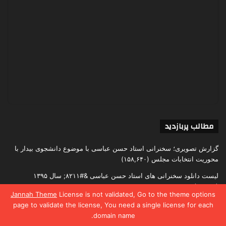
مطالب پربازدید
گزارش تصویری؛ سخنرانی استاد حسن عباسی با موضوع دانشجوی بیدار با
محوریت انتخابات مجلس
(۱۵۸,۶۴۰)
لیست دانلود سخنرانی های استاد حسن عباسی &#۸۲۱۱; سال ۱۳۹۵
(۶۰,۱۴۲)
Jannah Theme
License is not validated, Go to the theme options
لیست دانلود سخنرانی های استاد حسن عباسی – سال ۱۳۹۶
(۴۸,۰۶۷)
page to validate the license, You need a single license for each
domain name.
یس بوک
X
واتس آپ
تلگرام