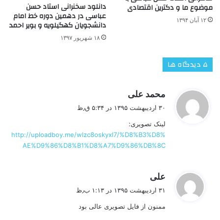
دانلود سخنرانی استاد حسن
موضوع ما و دکترین اقتصادی
عباسی در دهمین دوره خط امام
۱۲ آبان ۱۳۹۴
دانشجویان کهگیلویه و بویر احمد
۱۸ شهریور ۱۳۹۷
‫۵ دیدگاه ها
گ
محمد علی
ف
۳۰ اردیبهشت ۱۳۹۵ در ۵:۳۴ ق٫ظ
ت
لینک تصویری:
:
http://uploadboy.me/wlzc8oskyxl7/%D8%B3%D8%
AE%D9%86%D8%B1%D8%A7%D9%86%DB%8C
گ
علی
ف
۳۱ اردیبهشت ۱۳۹۵ در ۱:۱۳ ب٫ظ
ت
ممنون از فایل تصویری عالی بود
: