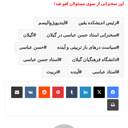
این سخنرانی از سوی مسئولان لغو شد!
رئیس اندیشکده یقین
ایندیویژوالیسم
سخنرانی استاد حسن عباسی در گیلان
گیلان
سیاست درهای باز تربیتی و آینده
حسن عباسی
دانشگاه فرهنگیان گیلان
استاد حسن عباسی
استاد عباسی
آینده
تربیت
لینکدین
‫تامبلر
‫پین‌ترست
‫رددیت
‫VKontakte
اشتراک گذاری از طریق ایمیل
چاپ