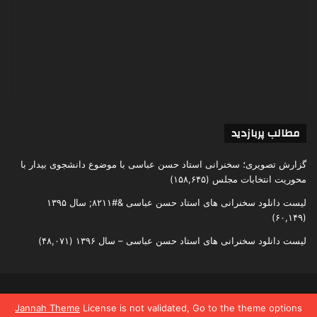
مطالب پربازدید
گزارش تصویری؛ سخنرانی استاد حسن عباسی با موضوع دانشجوی بیدار با
محوریت انتخابات مجلس
(۱۵۸,۶۴۵)
لیست دانلود سخنرانی های استاد حسن عباسی &#۸۲۱۱; سال ۱۳۹۵
(۶۰,۱۴۹)
لیست دانلود سخنرانی های استاد حسن عباسی – سال ۱۳۹۶
(۴۸,۰۷۱)
تمامی حقوق متعلق به اندیشکده یقین است
Jannah Theme
License is not validated, Go to the theme options