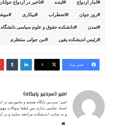
آمار ازدواج
آینده
تاخیر در ازدواج جوانان
روز جوان
اضطراب
بیکاری
موش
تمدن
دانشکده حقوق و علوم سیاسی دانشگاه 
رئیس اندیشکده یقین
من جوانی منتظرم
لینکدین
‫تامبل
فیس بوک
X
امیر (سردبیر پایگاه)
امیر؛ سردبیر پایگاه هستم و ماموریتم در 
استاد عباسی ندارم پس لطفا سوالات مهم خ
و به سایت اندیشکده مراجعه نمایید و در آن 
وبسایت