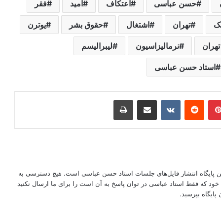
حسن عباسی
اعتکاف
امید
فقر
ک
تهران
اشتغال
حقوق بشر
یوترن
تهران
نرمالیزاسیون
لیبرالیسم
استاد حسن عباسی
ر
‫پین‌ترست
‫رددیت
‫VKontakte
اشتراک گذاری از طریق ایمیل
چاپ
این پایگاه انتشار فایل‌های جلسات استاد حسن عباسی است. هیچ دسترسی به
ود که فقط استاد عباسی در توان پاسخ به آن است را برای ما ارسال نکنید
پایگاه بپرسید.