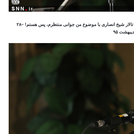
تالار شیخ انصاری با موضوع من جوانی منتظرم، پس هستم! –۲۸
دیبهشت ۹۵