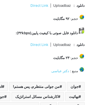
دانلود
:
| Uploadbaz
Direct Link
حجم:
۹۲ مگابایت
دانلود فایل صوتی با کیفیت پایین(۳۲kbps):
دانلود
:
| Uploadbaz
Direct Link
حجم:
۲۳ مگابایت
منبع :
دکتر عباسی
جوان
من جوانی منتظرم، پس هستم!
اس
بهائیت
کارشناس مسائل استراتژیک
جوا