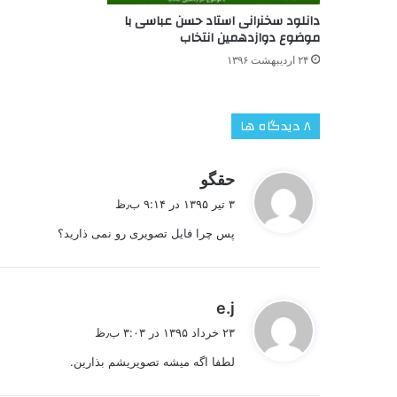
دانلود سخنرانی استاد حسن عباسی با
موضوع دوازدهمین انتخاب
۲۴ اردیبهشت ۱۳۹۶
‫۸ دیدگاه ها
گ
حقگو
ف
۳ تیر ۱۳۹۵ در ۹:۱۴ ب٫ظ
ت
پس چرا فایل تصویری رو نمی ذارید؟
:
گ
e.j
ف
۲۳ خرداد ۱۳۹۵ در ۳:۰۳ ب٫ظ
ت
لطفا اگه میشه تصویریشم بذارین.
: