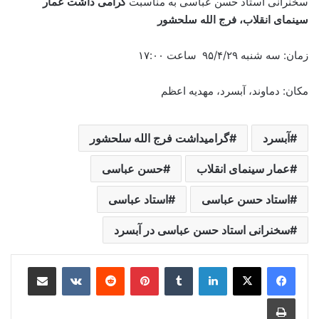
سخنرانی استاد حسن عباسی به مناسبت
گرامی داشت عمار
سینمای انقلاب، فرج الله سلحشور
زمان: سه شنبه ۹۵/۴/۲۹ ساعت ۱۷:۰۰
مکان: دماوند، آبسرد، مهدیه اعظم
آبسرد
گرامیداشت فرج الله سلحشور
عمار سینمای انقلاب
حسن عباسی
استاد حسن عباسی
استاد عباسی
سخنرانی استاد حسن عباسی در آبسرد
لینکدین
‫تامبلر
‫پین‌ترست
‫رددیت
‫VKontakte
اشتراک گذاری از طریق ایمیل
چاپ