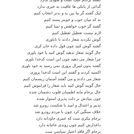
گدائی از یانکی ها عاقبت به خیری ندارد
لیک گفتند گر ما بین بد و بدتر انتخاب کنیم
به که میان خوب و خوبتر پسند کنیم
گفتند گر خوب خواهش و تمنا کنیم
لازم نیست تعطیلِ تعطیل کنیم
گوش نکردند شعار دادند با ناباوری
گفتند گوش کنید چون قول داده جان کری
حال گویند شعار ندهید گوش کنید با خود باوری
چرا شعار می دهید چون این است کدخدا باوری
گفتند بدون لیبرال پروری نمی رسید به خود باوری
اکسید کردند و گفتند این است کدخدا پروری
شعار می دادند و می گفتند آسمان ریسمان کنیم
حال گویند گوش کنید باید شعار را فراموش کنیم
حال برجام مایه اطمینان قلوب دشمنان شده
چون بنیادش بر ذلت پذیری استوار شده
تدبیر و اعتدال و امید با شکست روبرو شد
خلاف سنگین کرد چون با مردم رودرو شد
برجام مکری ست که عمری جاودانه دارد
داغدارش کنیم چون روندی خائنانه دارد
برجام اگر فاقد اعتبار سیاسی ست