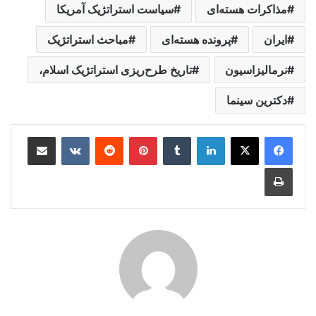
مذاکرات هسته‌ای
سیاست استراتژیک آمریکا
ایران
پرونده هسته‌ای
مباحث استراتژیک
نرمالیزاسیون
تاریخ طرح‌ریزی استراتژیک اسلام،
دکترین سینما
لینکدین
‫تامبلر
‫پین‌ترست
‫رددیت
‫VKontakte
اشتراک گذاری از طریق ایمیل
چاپ