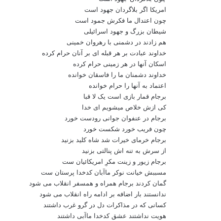
امریکا اگر بلاگردان جهود است
چون اعتدال ما فکرش جمود است
شیطان بزرگ و جهود اسرائیلی
هم زادند در دشمنی با رهروان خمینی
خداوند عبادت بر هر قبله ای بر آنان حرام کرده
اسکان آنها در هر زمینی حرام کرده
خداوند دشمنان ما را فاسقان خوانده
اعتماد به آنها را حرام خوانده
برجام قمار بازی است یک لا قبا
کی ازش خلاص میشویم ای خدا
برجام در عنفوان جوانی رودست خورد
چون فریب خورد شکست خورد
برجام خرمای خیرات شد شاه کلید بزنید
از سرش به تنه اش پنالتی بزنید
برجام زیور و زینت مکرِ امریکائیان ست
مسببش خیانت نوکر ماآبان کدخدا پرستان ست
گمان کردند برجام همراه و همسفر انقلاب می شود
ندانستند بار اضافه بر ادامه راه انقلاب می شود
کسانی که در مذاکرات دل در گرو غرب داشتند
هویت نداشتند عشق کدخدا ماآبی داشتند