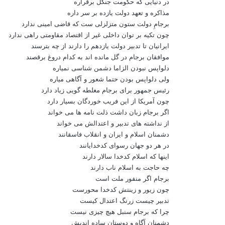
در دنیایی که حکومت جنگل برقراره
مذاکره و تعهد دولت یازده بر سر داره
برجامِ دولت ستون متزلزلی ست که قاضی امینی ندارد
چون تکیه بر توان داخلی غیر از اقتصاد مقاومتی راهی ندارد
ایرانیان تا تدبیر دولت یازدهم را دارند از چه بترسند
موافقان برجام در گل مانده اند به کدام دروغ برقصند
دلواپس نبودن الزاما دشمن شناسی نمیاره
ولی دلواپس بودن حتما شعور و آگاهی میاره
رئیس جمهور برای برجام مغلطه گویی زیاد دارد
چون آمریکا از این فریب خوردگان بسیار دارد
اگر برجام زبان داشت ذلت نامه ها می خواند
از نداشته های تدبیر و اعتدالش می خواند
دشمنان اسلام و ایران و انقلاب فاسقانند
در هر دو جهان رسوای کدخدایانند
اینها که اسلام کدخدا سالار دارند
چه حاجت به اسلام ناب دارند
برجام اگر منفور ملت است
چون زیور و زینتش کدخدا محورست
تدبیر چیست زرنگ اعتدال کیست
چرا که برجام سنبل هیچ چیزی نیست
دشمنان آگاه و دوستان ساده اندیش