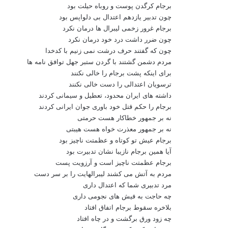
برجام کرگدن پوست و روباه حیلت بود
چون تدبیر یازدهم اعتدال بی دلواپس بود
برجام غرور زخمی لیبرال ها درمان نکرد
چون ضرر داشت درد خود درمان نکرد
چون که گفتند حرف درشت نمی زنیم با کدخدا
مردم دشمن گشتند با گردن ستبر جهل توافق نامه ها
برای اینکه پشت برجام را خالی نکنند
ترسویان اعتدالی را دست خالی نکنند
داشته های ایران محدود، تعطیل و سیمانی کردند
برجام را حکم قتل خود باوری جوان ایرانی کردند
نه بر جمهور خطاکار هست حرمتی
نه بر جمهور معذرت خواه هست هیبتی
برجام عیش تو کوتاه و عظمتت ناچیز بود
آیا همین برجام نازیبا نشان تدبیرت بود
برجام عظمتت ناچیز است و آرزویت پست
مردم به آتش می کشند لیبرالهایت را بر سر دست
مرد تدبیری شما که اعتدال داری
چه حاجت به فیش های نجومی داری
بلاخره سقوط برجام اتفاق افتاد
چه زود ورق برگشت و در چاه افتاد