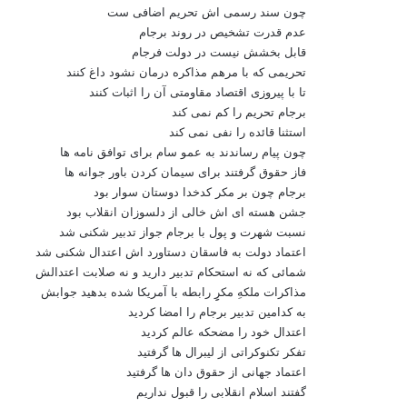
چون سند رسمی اش تحریم اضافی ست
عدم قدرت تشخیص در روند برجام
قابل بخشش نیست در دولت فرجام
تحریمی که با مرهم مذاکره درمان نشود داغ کنند
تا با پیروزی اقتصاد مقاومتی آن را اثبات کنند
برجام تحریم را کم نمی کند
استثنا قائده را نفی نمی کند
چون پیام رساندند به عمو سام برای توافق نامه ها
فاز حقوق گرفتند برای سیمان کردن باور جوانه ها
برجام چون بر مکر کدخدا دوستان سوار بود
جشن هسته ای اش خالی از دلسوزان انقلاب بود
نسبت شهرت و پول با برجام جواز تدبیر شکنی شد
اعتماد دولت به فاسقان دستاورد اش اعتدال شکنی شد
شمائی که نه استحکام تدبیر دارید و نه صلابت اعتدالش
مذاکرات ملکهِ مکرِِِ رابطه با آمریکا شده بدهید جوابش
به کدامین تدبیر برجام را امضا کردید
اعتدال خود را مضحکه عالم کردید
تفکر تکنوکراتی از لیبرال ها گرفتید
اعتماد جهانی از حقوق دان ها گرفتید
گفتند اسلام انقلابی را قبول نداریم