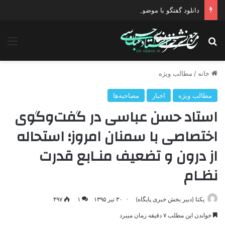
دانلود گفتگو با موضوع جنگ دیپلماتیک آمریکا علیه ایران
جستجو برای
منو
خانه
/
مطالب ویژه
مطالب ویژه
اخبار
مصاحبه‌ها
استاد حسن عباسی در گفت‌وگوی
اختصاصی با سمنان امروز؛ استحاله
از درون و تضعیف منـابع قدرت
نظـام
یکتا (دبیر بخش خبری پایگاه)
۳۰ تیر ۱۳۹۵
۱
۴۹۷
خواندن این مطلب ۷ دقیقه زمان میبرد