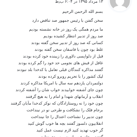
۱۳ مرداد ۱۳۹۵ در ۶:۰۴ ب٫ظ
ت
بسم الله الرحمن الرحیم
:
سخن گفتن با رئیس جمهور صد تناقض دارد
ما مردم همگی یک روز در خانه نشسته بودیم
صد روز از تدبیر انتظار کشیده بودیم
کسانی که صد روز از تدبیر سخن گفته بودند
غلط بود چون با فاسقان سخن گفته بودند
قبل از دلواپسی دلاوری را زیبنده خود کرده بودند
غافل از فیش های نجومی حد خود را گم کرده بودند
گفتند مذاکره کنندگان قبلی تعامل با کدخدا بلد نبودند
لیک کشور را با تحریم روبرو کرده بودند
دولتمردان یازدهم سه سال با امریکا مذاکره کردند
چون جای آشفته خوابیدند خواب شان را آشفته کردند
انقلاب و آرمانهای شهدا و امام را به هیچ گرفتند
چون خود را نه روستازادگان که نوکر کدخدا مآبان گرفتند
برجام فلک را نشکافت و طرحی نو در نینداخت
چون تدبیر را نشناخت اعتدال را جا نینداخت
انقلابیون دلسوز گفتند بچه ها خوب گوش کنید
گر خوب تهدید کنید لازم نیست عمل کنید
گفتند برجام عیب است و سودی ندارد