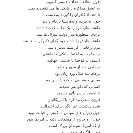
چون مخالف اهداف خمینی کبیریم
به عشق مذاکره با یانکی ها می کشیدند نفس
تا اعتماد کافران را گیرند به دست
چون به مردم وعده پسا برجام دادند
داشته های خود را یک جا به کدخدا دادند
برجام اسطوره ساز دولت لیبرال ها شد
داشته هایش را داد و خود گدای تکنوکرات ها شد
مرد برجامی اگر شما تدبیر داشتی
چه حاجت به اعتماد یانکی ها داشتی
اعتماد به کدخدا با چاشنی جهالت
برجامی شد از غرور و ندامت
برجام سه سال ورد زبان بود
سزای خوشبینی به کدخدا زیان بود
کسانی که دلواپس نشدند
با اکسید کردن دلاور نشدند
انرژی منفی مذاکره با امریکائیان
شده شکست غم انگیز برای اعتدالیان
جهل ژنرال های سیاس ما کمتر از خیانت نبود
چون راه خروج از مشکلات تکیه بر آمریکا نبود
اینکه امریکا شیطان بزرگ است
چون بلاگردان جهود است