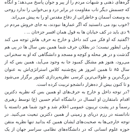
گره‌های ذهنی و شبهات مردم را از پیر و جوان پاسخ می‌دهد؛ و آنگاه
که جسمش دیگر تاب مقاومت در برابر درد و بی‌خوابی را ندارد روحی
به وسعت آسمان و خاطراتی از دفاع مقدس او را به ‌پیش می‌راند.
?خوب بود می دانستید که اگر عمارها نبودند، به جای خروش مردم در
۹ دی باید در کف خیابان ها به قول همان افسر جزءتان … .
?گفتید که او فکر می کند داخل و خارج به حرف هاش توجه می کند
ولی ایطور نیست؛ در بطلان حرف شما همین بس سال ها در پی هم
گذشت و در هر محله و کوچه و مسجد و دانشگاهی که او به سخنرانی
می‌رود، هنوز هم مشکل کمبود جا به وجود می‌آید، همین بس که از
سال ۸۵ تا همین امروز هر پنج‌شنبه کلاس استراتژی‌اش به عنوان
بزرگ‌ترین و طولانی‌ترین کرسی نظریه‌پردازی کشور برگزار می‌شود
و تا کنون بیش از ده‌هزار دانشجو تربیت کرده است.
?در توجه داخل و خارج به حرف‌های او همین بس که نظریه دکترین
اقدام نامتقارن او امسال در دانشگاه امام حسین (ع) توسط رهبری
رسماً و در پشت تریبون‌ عمومی اعلام شد و خود شما هم دانسته یا
نادانسته در رزم دریای و زمینی از همین دکترین تبعیت می‌کنید. در
توجه خارجی‌ها به صحبت‌های ایشان همین که بدانید تنها نظریه متقن
حوزه علوم انسانی که در دانشگاه‌های نظامی سراسر جهان از یک