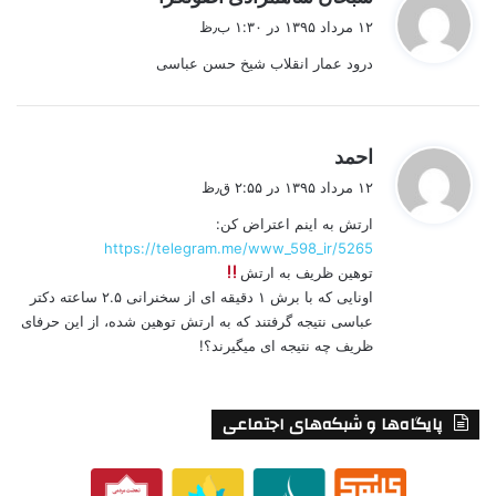
ف
۱۲ مرداد ۱۳۹۵ در ۱:۳۰ ب٫ظ
ت
درود عمار انقلاب شیخ حسن عباسی
:
گ
احمد
ف
۱۲ مرداد ۱۳۹۵ در ۲:۵۵ ق٫ظ
ت
ارتش به اينم اعتراض كن:
:
https://telegram.me/www_598_ir/5265
توهین ظریف به ارتش
اونایی که با برش ۱ دقیقه ای از سخنرانی ۲.۵ ساعته دکتر
عباسی نتیجه گرفتند که به ارتش توهین شده، از این حرفای
ظریف چه نتیجه ای میگیرند؟!
پایگاه‌ها و شبکه‌های اجتماعی