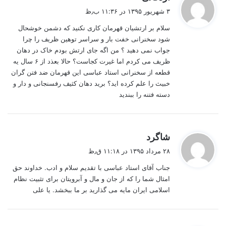
ف
۳ شهریور ۱۳۹۵ در ۱۱:۳۶ ب٫ظ
ت
سلام بر ارتشیان قهرمان کاری نکنید که دشمن خوشحال
:
شود سخنرانی خفت بار و سراسر توهین ظریف را چرا
جواب نمی دهید ؟ من اگه جای ارتش بودم خاک در دهان
ظریف می کردم اما غیرت کجاست؟ حالا بعذد از ۶ سال یه
قطعه از سخنرانی استاد عباسی این قهرمان ضد فتن گران
خبیث را علم کرده اید؟ برید دهان کثیف رفسنجانی و دار و
دسته فتنه را ببندید
گ
شاگرد
ف
۲۸ مرداد ۱۳۹۵ در ۱۱:۱۸ ق٫ظ
ت
جناب آقای استاد عباسی با تقدیم سلام و ادب. خداوند حق
:
امثال شما را که از جان و مال و آبرویتان برای تثبیت نظام
اسلامی ایران مایه می گذارید بر ما ببخشد. یا علی