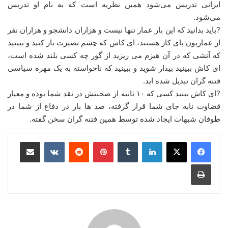
ایرانی تدریس می‌شود همین نظریه است که به نام او تدریس
می‌شود.
?باید بدانید که این بار عمار تنها نیست و هزاران دانشجو و هزاران نفر
از عماریون پای کار هستند، ای کاش که چشم بصیرت باز کنید و ببینید
که آتشی که در آن هیزم می ریزید از گور چه کسی بلند شده است،
ای کاش ببینید بیدار شوید و ببینید که ناخواسته به یک مهره سیاسی
فتنه گران تبدیل شده اید.
?ای کاش ببنید کسی که ۱۰ ثانیه از صحبتش در نقد شما بوده و معیار
قضاوت نابه جای شما قرار گرفته، صد ها بار در دفاع از شما در
طوفان شبهات ایجاد شده توسط همین فتنه گران سخن گفته.
لینکدین
‫تامبلر
‫پین‌ترست
‫رددیت
‫VKontakte
اشتراک گذاری از طریق ایمیل
چاپ