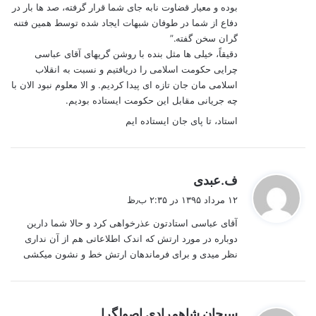
بوده و معیار قضاوت نابه جای شما قرار گرفته، صد ها بار در
دفاع از شما در طوفان شبهات ایجاد شده توسط همین فتنه
گران سخن گفته.”
دقیقاً، خیلی ها مثل بنده با روشن گریهای آقای عباسی
چرایی حکومت اسلامی را دریافتیم و نسبت به انقلاب
اسلامی مان جان تازه ای پیدا کردیم. و الا معلوم نبود الان با
چه جریانی مقابل این حکومت ایستاده بودیم.
استاد، تا پای جان ایستاده ایم
گ
ف.عبدی
ف
۱۲ مرداد ۱۳۹۵ در ۲:۳۵ ب٫ظ
ت
آقای عباسی استادتون عذرخواهی کرد و حالا شما دارین
:
دوباره در مورد ارتش که اندک اطلاعاتی هم از آن نداری
نظر میدی و برای فرماندهان ارتش خط و نشون میکشی
گ
سبحان شاهمرادی اصولگرا