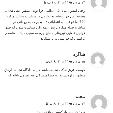
ف
۱۴ مرداد ۱۳۹۵ در ۱۰:۱۴ ب٫ظ
ت
وقتی ایشون به دادگاه نظامی فراخونده میشن یعنی نظامی
:
هستند پس جور میشه یه نظامی در سیاست دخالت میکنه
؟؟؟! ما تو فیلمای انتخاباتی ۹۲دیدیم که به روحانی در
مناظره حمله میکردن پس عملا وارد سیاست شدن که طبق
قوانین قضایی نیروهای مسلح جرم محسوب میشه. متاسفم
براشون که قوانینو زیر پا میذارند.
گ
شاگرد
ف
۱۵ مرداد ۱۳۹۵ در ۶:۰۳ ق٫ظ
ت
دوست عزیز شاکی نظامی باشه هم به دادگاه نظامی ارجاع
:
میشن . زلزومی نداره حتما متشاکی عنه نظامی باشه که
گ
محمد
ف
۱۴ مرداد ۱۳۹۵ در ۸:۰۳ ب٫ظ
ت
درود که پیشنهاد کمپین موافقت شد
: