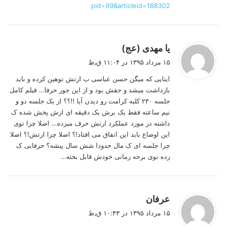
pid=99&articleid=188302
گ
یا مهدی (عج)
ف
۱۵ مرداد ۱۳۹۵ در ۱۱:۰۴ ق٫ظ
ت
اینایی که میگن حسن عباسی ب ارتش توهین کرده و باید
:
بازداشت میشد و حقش بود و از این جور حرفا… فیلم کامل
جلسه ۲۳۰ کلبه کرامت رو دیدن آیا !!؟؟ از یک جلسه دو و
نیم ساعته فقط یک برش یک دقیقه ای ازش پخش شده ک
داشته در مورد عملکرد ارتش حرف میزده… اصلا چرا توی
این اوضاع باید این اتفاق می افتاد!؟ اصلا چرا ارتش!؟ اصلا
چرا جلسه ای ک مال حدودا شش سال پیشه؟ حرفایی ک
زده توی برحه زمانی خودش قابل بحثه…
گ
عرفان
ف
۱۵ مرداد ۱۳۹۵ در ۱۰:۴۳ ق٫ظ
ت