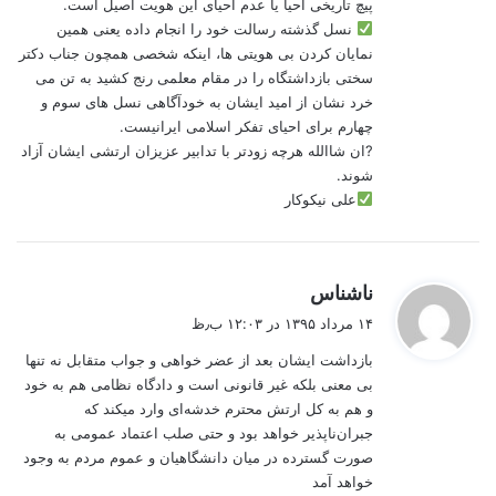
پیچ تاریخی احیا یا عدم احیای این هویت اصیل است.
نسل گذشته رسالت خود را انجام داده یعنی همین
نمایان کردن بی هویتی ها، اینکه شخصی همچون جناب دکتر
سختی بازداشتگاه را در مقام معلمی رنج کشید به تن می
خرد نشان از امید ایشان به خودآگاهی نسل های سوم و
چهارم برای احیای تفکر اسلامی ایرانیست.
?ان شاالله هرچه زودتر با تدابیر عزیزان ارتشی ایشان آزاد
شوند.
علی نیکوکار
گ
ناشناس
ف
۱۴ مرداد ۱۳۹۵ در ۱۲:۰۳ ب٫ظ
ت
بازداشت ایشان بعد از عضر خواهی و جواب متقابل نه تنها
:
بی معنی بلکه غیر قانونی است و دادگاه نظامی هم به خود
و هم به کل ارتش محترم خدشه‌ای وارد میکند که
جبران‌ناپذیر خواهد بود و حتی صلب اعتماد عمومی به
صورت گسترده در میان دانشگاهیان و عموم مردم به وجود
خواهد آمد