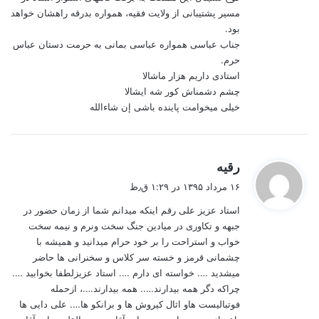
مسیر پشتیبانی از ولایت فقیه، همواره بدرقه راهشان خواهد
بود.
جناب عباسی همواره عباسی بمانی به حرمت دستان عباس
حرم.
استادی داریم هزار ماشالا
چشم دشمناش کور شه ایشالا
خیلی میخوامت پاینده باشی إن شاءالله
گ
رقیه
ف
۱۶ مرداد ۱۳۹۵ در ۱:۲۹ ق٫ظ
ت
استاد عزیز علی رقم اینکه میدانم شما از زمان حضور در
:
جبهه و تکاوری در میادین جنگ سخت ونرم و نیمه سخت
خواب و استراحت را بر خود حرام میدانید و همیشه با
چشمانی قرمز و خسته سر کلاس و سخنرانی ها حاضر
میشدید …. خواسته ای دارم …. استاد عزیزلطفا بخوابید ….
چراکه دگر همه بیدارند….. همه بیدارند….، ازحمله
فوتبالیست هاو اثال کیروش ها و برانکو ها…. علی دایی ها