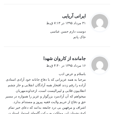
گ
ایرانی آریایی
ف
۳۱ مرداد ۱۳۹۵ در ۷:۱۳ ق٫ظ
ت
دوست دارم حسن عباسی
:
خاک پاتم
گ
جامانده از کاروان شهدا
ف
۱۶ مرداد ۱۳۹۵ در ۴:۴۰ ق٫ظ
ت
باسلام و عرض ادب
:
مرحبا به همه عزیزانی که با دفاع جانانه خود آزادی استادی
آزاده را رقم زدند افتخار همه آزادگان انقلابی و خار چشم
انقلابیون قلابی و لیبرالیست است، ازخداوندمهربان
میخواهم که آن آزادمرد بزرگوار و عزیز را همواره در مسیر
حق و دفاع از حریم ولایت فقیه پیروز و مستدام بدارد.
اشراف و مرفهین بی درد جامعه بدانند که دعای خیر تمام
کوخ نشینان این مملکت به برکت گامهای استوار استاد در