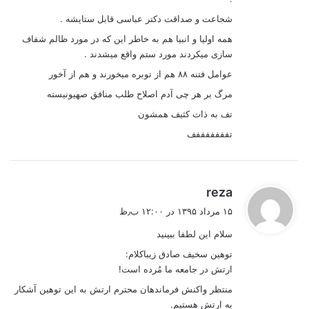
شجاعت و صداقت دکتر عباسی قابل ستایشه .
همه اولیا و انبیا هم به خاطر این که در مورد ظالم شفاف
سازی میکردند مورد ستم واقع میشدند .
عوامل فتنه ۸۸ هم از توبره میخورند و هم از آخور
مرگ بر هر چی آدم اصلاح طلب منافق صهیونیسته
تف به ذات کثیف همشون
تفففففففف
گ
reza
ف
۱۵ مرداد ۱۳۹۵ در ۱۲:۰۰ ب٫ظ
ت
سلام این لطفا ببینید
:
توهین سخیف صادق زیباکلام:
ارتش در جامعه ما مُرده است!
منتظر واکنش فرماندهان محترم ارتش به این توهین آشکار
به ارتش هستیم.