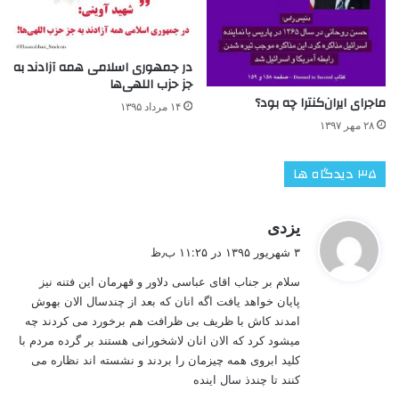
در جمهوری اسلامی همه آزادند به
جز حزب اللهی‌ها
ماجرای ایران‌کنترا چه بود؟
۱۴ مرداد ۱۳۹۵
۲۸ مهر ۱۳۹۷
‫۳۵ دیدگاه ها
گ
یزدی
ف
۳ شهریور ۱۳۹۵ در ۱۱:۲۵ ب٫ظ
ت
سلام بر جناب اقای عباسی دلاور و قهرمان این فتنه نیز
:
پایان خواهد یافت اگه انان که بعد از چندسال الان بهوش
امدند کاش با ظریف بی ظرافت هم برخورد می کردند چه
میشود کرد که الان انان لاشخورانی هستند بر گرده مردم با
کلید ابروی همه چیزمان را بردند و نشسته اند نظاره می
کنند تا چندذ سال اینده