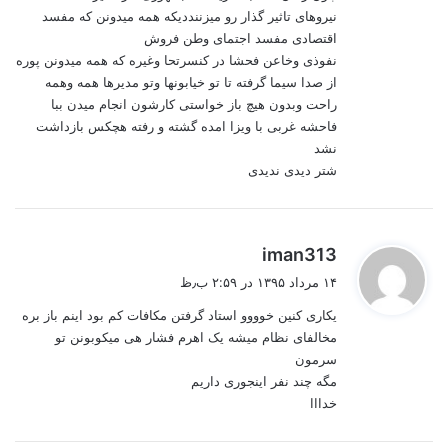
نيروهاى تاثير گذار رو ميزنندديكه همه ميدونن كه مفسد
اقتصادى مفسد اجتماى وطن فروش
نفوذى وخاعن فحشا در كنسرتحا وغيره كه همه ميدونن پوره
از صدا سيما گرفته تا تو خيابونها وتو مديرها همه وهمه
راحت وبدون هيچ باز خواستى كارشون انجام ميدن ببا
فاحشه غربى با ويزا امده گشته و رفته هچكس بازداشت
نشد
شتر ديدى نديدى
گ
iman313
ف
۱۴ مرداد ۱۳۹۵ در ۲:۵۹ ب٫ظ
ت
یکاری کنین خوووو استاد گرفتن مکافات کم بود اینم باز بره
:
مخالفای نظام میشه یک اهرم فشار هی میکوبونن تو
سرمون
مگه چند نفر اینجوری داریم
خدااا