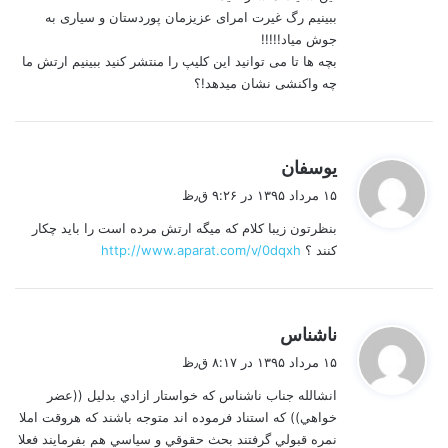
ببینیم رگ غیرت امرای عزیزمان پوردستان و سیاری به
جوش میاد!!!!!
بچه ها تا می توانید این کلیپ را منتشر کنید ببینیم ارتش ما
چه واکنشی نشان میدهد!؟
گ
یوسفان
ف
۱۵ مرداد ۱۳۹۵ در ۹:۲۶ ق٫ظ
ت
بنظرتون زیبا کلام که میگه ارتش مرده است را باید چکار
:
کنند ؟
http://www.aparat.com/v/0dqxh
گ
ناشناس
ف
۱۵ مرداد ۱۳۹۵ در ۸:۱۷ ق٫ظ
ت
انشالله جناب ناشناس كه خواستار ازادي بدليل ((عضر
:
خواهي)) كه استناد فرموده اند متوجه باشند كه هروقت املا
نمره قبولي گرفتند بحث حقوقي و سياسي هم بفرمايند فعلا