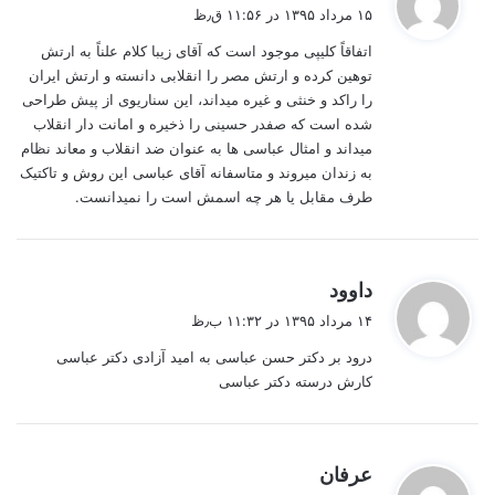
ف
۱۵ مرداد ۱۳۹۵ در ۱۱:۵۶ ق٫ظ
ت
اتفاقاً کلیپی موجود است که آقای زیبا کلام علناً به ارتش
:
توهین کرده و ارتش مصر را انقلابی دانسته و ارتش ایران
را راکد و خنثی و غیره میداند، این سناریوی از پیش طراحی
شده است که صفدر حسینی را ذخیره و امانت دار انقلاب
میداند و امثال عباسی ها به عنوان ضد انقلاب و معاند نظام
به زندان میروند و متاسفانه آقای عباسی این روش و تاکتیک
طرف مقابل یا هر چه اسمش است را نمیدانست.
گ
داوود
ف
۱۴ مرداد ۱۳۹۵ در ۱۱:۳۲ ب٫ظ
ت
درود بر دکتر حسن عباسی به امید آزادی دکتر عباسی
:
کارش درسته دکتر عباسی
گ
عرفان