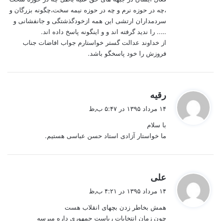
،چه در حوزه نرم و چه در حوزه نیمه سخت،چگونه بزرگان و
سردمداران ارتشی این همه ازخودگذشتگی و جانفشانی و
….. را ندید گرفته اند و و اینگونه پاسخ داده اند.
از خداوند عدالت گستر خواستارم جواب افاضات جناب
فروزش را خود پاسخگو باشد.
گ
رقیه
ف
۱۴ مرداد ۱۳۹۵ در ۵:۴۷ ب٫ظ
ت
با سلام
:
ما خواستار آزادی استاد حسن عباسی هستیم.
گ
على
ف
۱۴ مرداد ۱۳۹۵ در ۴:۲۱ ب٫ظ
ت
همش بخاطر زدن بچهاى انقلاب هست
:
چون زمان انتخابات رياست جمهورى داره ميرسه