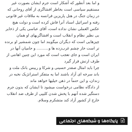
و اما بعد آنطور که آشکار است جرم ایشان بصورت غیر
مستقیم سیاسی است بخاطر افشاگری از آقای روحانی که
در زمان جنگ در هتل پاریزین فرانسه به ملاقات غیر قانونی
رفته و اسرائیل اسناد آنرا فاش کرده است و دولت هیچ
عکس العملی نشان نداده است، آقای عباسی یکی از ذخایر
بی نظیر نظام و انقلاب است و افشاگریهای او همان
چیزهایی است که دیگران میگویند اما چون شمشیر او برنده
تر است خار چشم غرب‌زده ها و……….. و حامیان آنها در
ایران است و جای تعجب است که مورد این چنین اهانتی از
طرف ارتش قرار گیرد
چرا باید امثال صفدر حسینی و شرکا و رییس بانک ملت و
باند سرخه ای آزاد باشند اما یه متفکر استراتژیک نخبه در
زندان، و این حتماً در ذهن خیلیها خواهد ماند
از دادگاه نظامی درخواست میشود تا ایشان که بدون جرم
دستگیر شده آنهم با پخش شدن کلیپی از طرف ضد انقلاب
خارج از کشور آزاد کند متشکرم وسلام.
پایگاه‌ها و شبکه‌های اجتماعی