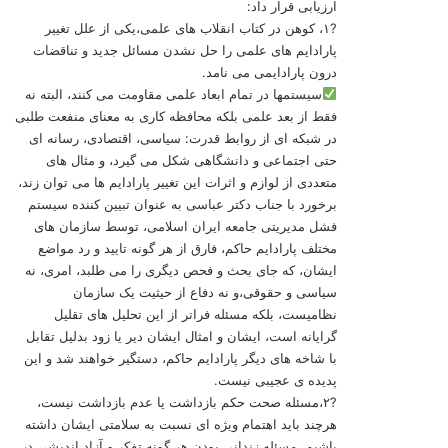
ارزیابی قرار داد:
?۱، کوهن در کتاب انقلاب های علمی،یکی از علل تغییر
پارادایم های علمی را حل نشدن مسائل جدید و تناقضات
درون پارادایمی می نامد.
سیستمها در تمام ابعاد علمی مقاومت می کنند، البته نه
فقط از بعد علمی بلکه محافظه کاری به معنای منفعت طلبی
در شبکه ای از روابط قدرت: سیاسی، اقتصادی، رسانه ای
حتی اجتماعی و دانشگاهی شکل می گیرد، و مثال های
متعددی از لوازم و اثرات این تغییر پارادایم ها می توان زند،
برخورد با جناب دکتر عباسی به عنوان تبیین کننده سیستم
فشل مدیریتی جامعه ایران اسلامی، توسط سازمان های
مختلف پارادایم حاکم، فارق از هر گونه تایید و رد مواضع
ایشان، که جای بحث و فحص دیگری را می طلبد، امری، نه
سیاسی و حقوقی،و نه دفاع از حیثیت یک سازمان
نظامیست، بلکه مسئله فراتر از این تحلیل های تقلیل
گرایانه است، ایشان و امثال ایشان دیر یا زود بدلیل تقابل
با شاخه های دیگر پارادایم حاکم، دستگیر خواهند شد و این
پدیده ی عجیبی نیست.
?۲،مسئله صحت حکم بازداشت یا عدم بازداشت نیست،
هرچند باید اهتمام ویژه ای نسبت به سلامتی ایشان داشته
باشیم، مسئله زندانی بودن هر گونه تفکر و آزاد اندیشی در