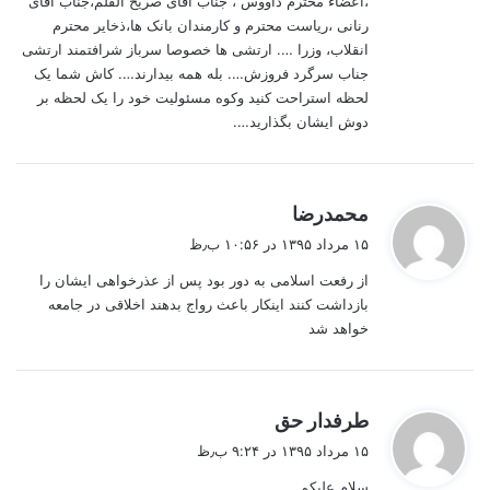
،اعضاء محترم داووس ، جناب آقای صریح القلم،جناب آقای
رنانی ،ریاست محترم و کارمندان بانک ها،ذخایر محترم
انقلاب، وزرا …. ارتشی ها خصوصا سرباز شرافتمند ارتشی
جناب سرگرد فروزش…. بله همه بیدارند…. کاش شما یک
لحظه استراحت کنید وکوه مسئولیت خود را یک لحظه بر
دوش ایشان بگذارید….
گ
محمدرضا
ف
۱۵ مرداد ۱۳۹۵ در ۱۰:۵۶ ب٫ظ
ت
از رفعت اسلامی به دور بود پس از عذرخواهی ایشان را
:
بازداشت کنند اینکار باعث رواج بدهند اخلاقی در جامعه
خواهد شد
گ
طرفدار حق
ف
۱۵ مرداد ۱۳۹۵ در ۹:۲۴ ب٫ظ
ت
سلام علیکم