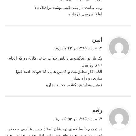
ولی سایت باز نمی کنه..نوشته ترافیک بالا
لطفا بررسی فرمایید
گ
امین
ف
۱۴ مرداد ۱۳۹۵ در ۷:۴۲ ب٫ظ
ت
یک بار تو زندگیت مرد باش جواب جزئی کاری رو که انجام
:
دادی رو ببین
الکی فاز مظلومیت و کمپین هایی که خودت اصلا قبول
نداری رو راه ننداز
توهین به ارتش کشور خجالت داره
گ
رقیه
ف
۱۴ مرداد ۱۳۹۵ در ۵:۵۴ ب٫ظ
ت
در تعجبم با سابقه ی درخشان استاد حسن عباسی و حضور
:
فعال ایشان در جبهه های حق علیه باطل چه در حوزه سخت