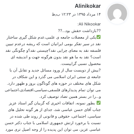
گ
Alinikokar
ف
۱۴ مرداد ۱۳۹۵ در ۱۲:۲۳ ب٫ظ
ت
Ali Nikookar:
:
??بازداشت حقش بود…??
یکی از معضلات جامعه ی علمی،عدم شکل گیری ساختار
نقد در سیر تفکر بومی ایرانیان است که ریشه درعدم تبیین
فلسفه نقد به معنای چرایی نقد؟چیستی نقد؟و چگونگی نقد
است؟ نقد به ما هو نقد بدون هرگونه جهت و اندیشه ای
محصول نسبی گراییست.
?بیش از دویست سال از ورود مسائل جدید و تقابل آن با
جامعه ی سنتی ایران اسلامی می گذرد و این شکاف در
شکل های مختلف در حوزه های گوناگون بروز و ظهور دارد.
می توان تمام پدیدارهای فلسفی،سیاسی،اقتصادی،اجتماعی
و…را در بستر همین تضاد توصیف کرد.
بطور نمونه، اتفاقات اخیری که گریبان گیر استاد عزیز
جناب آقای حسن عباسی شد، جدای از هر گونه تحلیل های
سیاسی، اجتماعی، حقوقی و قانونی از روند طی شده در
نسبت با برخورد ارتش جمهوری اسلامی با جناب دکتر حسن
عباسی عزیز، می توان این پدیده را از وجه اصیل تری مورد