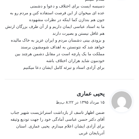
:
دسیسه ایست برای اختلاف و دعوا و دشمنی
عده ای میخوان از این فرصت استفاده کنن و مردم رو به
جون هم بندازن کما اینکه در نظرات مشهوده
ما به استاد عباسی ایمان داریم و از آن طرف بزرگان ارتش
هم غافل نیستن و بصیرت دارند
و بزودی بینی دشمنان مردم و ایران عزیز به خاک مالیده
خواهد شد که نتونستن به اهداف شومشون برسند
مملکت ما یک پارچه است در مقابل دشمن هرچند بین
خودمون شاید هزاران اختلاف باشه
برای آزادی استاد و تبرئه کامل ایشان دعا میکنیم
گ
یحیی عماری
ف
۱۵ مرداد ۱۳۹۵ در ۸:۲۲ ب٫ظ
ت
ضمن اظهار تاسف از بازداشت استراتژیست شهیر جناب
:
آقای دکتر حسن عباسی آمادگی خود را جهت تودیع وثیقه
برای آزادی ایشان اعلام میدارم. یحیی عماری. استان
آدربایجان غربی