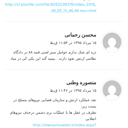
http://s1.picofile.com/file/8262539376/video_2016_
08_05_12_46_46.mov.html
گ
محسن رحمانی
ف
۱۵ مرداد ۱۳۹۵ در ۱۱:۵۴ ق٫ظ
ت
ذره ای شک ندارم عوامل سبز لجنی فتنه ۸۸ در دادگاه
:
نظامی ارتش نفوذ دارند . ببینید گند این یکی کی در میاد
گ
منصوره وطنی
ف
۱۵ مرداد ۱۳۹۵ در ۱۱:۴۶ ق٫ظ
ت
نقد عملکرد ارتش و سازمان قضایی نیروهای مسلح در
:
پست زیر:
تصّرف در عقل ها با عملیّات نرم دشمن درحذف نیروهای
انقلابی
http://mansurevatani.ir/index.aspx?