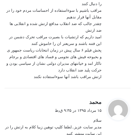
را دنبال کنند
مراقب باشیم با سوءاستفاده از احساسات مردم خود را در
مقابل آنها قرار ندهیم
چقدر جالب که ضد انقلاب مدافع ارتش شده و انقلابی ها
ضد ارتش
امید داریم که ارتشیات با بصیرت مراقب تحرک دشمن در
این فتنه باشند و سریعتر ان را خاموش کنند
پخش فیلم ۶ سال پیش در زمان انتخابات ریاست جمهور ی
و بحبوحه فیش های نجومی و فساد های اقتصادی و برجام
ناکار امد و خیانتهای مدیران دولتی نشان از سیاسی بودن و
حرکت پلید ضد انقلاب دارد
ارتش مراقب باشد آنها سوءاستفاده نکنند
گ
محمد
ف
۱۵ مرداد ۱۳۹۵ در ۹:۳۵ ق٫ظ
ت
سلام
:
مدیر سایت عزیز..لطفا کلیپ توهین زیبا کلام به ارتش را در
این سایت منشتر کنید