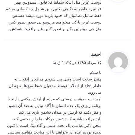
دوست عزیز مثل اینکه شماها کلا قانون نمیدونین بهتر
:
قوانین نظامیو یه نگاهی بکنین ببین شامل چه کسانی میشه
فقط شامل نظامیان که حدود یازده مورد میشه هستش
دوست عزیز تا کی میخواهید مردومو بی شعور تصور کنین
وهر چی میخواین بگین و تصور کنین عین واقعیت هستش.
گ
احمد
ف
۱۵ مرداد ۱۳۹۵ در ۱۰:۳۵ ق٫ظ
ت
با سلام
:
چقدر سخت است وقتی می شنویم مدافعان انقلاب به
خاطر دفاع از انقلاب توسط مدعیان حفظ مرزها به زندان
می روند
امید است ذهنیت درستی که مردم از ارتش مکتبی دارند با
برنامه ریز ی یک عده انسان نا آگاه تبدیل به ضد آن نشود
و فکر نکنند که ارتش در میدان دشمن بازی می کند
باید مراقب باشیم که دشمن حرکات ما را رصد می کند
سخن دکتر عباسی یک بحث علمی و آکادمیک است تا کنون
ندیده بودیم عده ای بخواهند با این مباحث مقاصد سیاسی