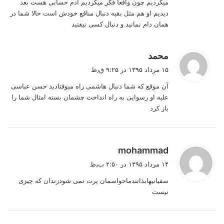
میکردیم چون واقعا فکر میکردیم آدم حسابی هست بعد
دیدیم او هم مثل بقیه دنبال مناقع خودش است حالا شما در
همان دام نمانید و دنبال کسی نیفتید
گ
محمد
ف
۱۵ مرداد ۱۳۹۵ در ۹:۲۵ ق٫ظ
ت
آن موقع که شما دنبال هاشمی راه میوفتادید حسن عباسی
:
علیه او رسوایی به راه انداخت چشمان بسته امثال شما را
باز کرد
گ
mohammad
ف
۱۴ مرداد ۱۳۹۵ در ۲:۵۰ ب٫ظ
ت
سفیانیهابذانندماحواسمان پرت نمی شودزندان که چیزی
:
نیست