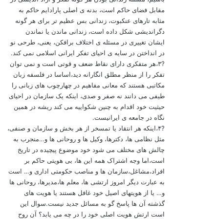
مقابل فضای حاکم است، بدنه ی اصلی پارادایم حاکم به
مثابه تارهای عنکبوت، زندانی بس عظیم تر برای هر گونه
دگراندیشی شکل داده است، زندانی ماندن یا نماندن
ایشان تغییری در مسئله ی اختلاف برافکن، یعنی، طرحی نو
در انداختن در سایه ی احیای تفکر ایرانی اسلامی نمی کند.
?۳،هر متفکری دارای نقاط ضعف و قوتی است و نمی توان
تفکر را از منظر مطلق انگارانه دید،اساسا در فلسفه زبان
مکاتبی هستند که معانی مفاهیم در چهارچوب های زبانی را
طیفی می دانند نه صفر و صدی، اینکه یک سازمان در احیای
حیثیت خود اقدام به چنین شکواییه می کند ریشه در همین
نگاه در جامعه ی ایرانیست.
?۴،اینکه هر انتقاد یا تمسخر از هر بخش و سازمان و صنفی،
مثل نظامی ها، دکترها، وکیل ها و روحانی ها و…منجرب به
چالش های مختلف می شود خود موضوع پیچیده در تاریخ
است،اما وجه اشتراک همه این ها، بی هویتی حاکم بر
افراد،مشاغل،سازمان ها و مناصب حکومتی اداری و… است
به عبارت دیگر امروز ارتشی ها، معلم ها،مدیرها، روحانی ها
و… یا از هویتهای اصیل خود غافل هستند یا هویت های
گذشته آن ها پاسخ گو به مسائل جدید نیست.سوال این
است ارتش هویت اصلی خود را در چه می یابد؟ آن روح