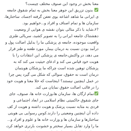
معنا بخش در وجود این صنوف مختلف چیست؟
بدون تزریق این جوهر معنا بخش به تمام شقوق جامعه
ی ایرانی ما شاهد اشاعه بوی تعفن گرفته اجساد، ساختارها،
سازمان ها و تمام اصناف و افراد و…خواهیم بود.
?۶،شاید با ذکر مثالی بتوان نقشه ی هوایی از وضعیت
دهشتناک جامعه ایرانی را به تصویر کشید، سریالی طنزی
واقعیت موجوده، جامعه ی پزشکی ما را بدلیل اصالت پول و
درآمد بودن نسبت به درمان بیمار، مورد طعنه و طنز قرار
می دهد، در واکنش،جامعه ی پزشکی این انتقادات را با
هویت خود قیاس می کند و ادعای حیثیت می کند که به
پزشکان توهین شده است چراکه ما پزشکان هویتمان
درمان است نه حقوق، سوالی که شکل می گیرد پس چرا
در عمل اینچنین نیستند؟ اینجاست که خلا معنا و هویت خود
را در قالب اصالت حقوق نمایان می کند.
تمام ارگان ها، سازمان ها،وزارت خانه ها، صنوف، جای
جای شقوق حاکمیتی نظام اسلامی در ابعاد اجتماعی و
فردی به مثابه نسبت پزشک و هویت داشته و هویت از کف
داده آن اینچنین وضعیتی را دارند.کوس رسوایی بی هویتی
ساختارها و سازمان ها و وزارت خانه ها و علوم و افراد و…
ما را وارد تقابل بسیار سختتر و خشونت بارتری خواهد کرد،