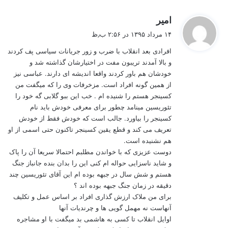
گ
امیر
ف
۱۴ مرداد ۱۳۹۵ در ۲:۵۶ ب٫ظ
ت
افرادی بعد انقلاب با ضرب و زور جریانات سیاسی پف کردند
:
و بالا آمدند تریبون مفت در اختیارشان گذاشته شد و
خودشان هم باور کردند واقعا اندیشه ای دارند. عباسی نیز
از همین گونه افراد است. مزخرفات وی را که میگفت من
کسینجر هستم را شنیده ام . خب این ببو گلابی گه خود را
تئوریسین مینامد چطور برای معرفی خودش باید نام
کسینجر را بیاورد. جالب است که خودش فقط از خودش
تعریف می کند و قطع یقین کسینجر تاکنون حتی اسمی از او
هم نشنیده است.
دوست عزیزی که با خواندن مطلبم احتمالا سریعا آن را پاک
و شاید ناسزایی حواله ام کنی این را بدان بنده جانباز جنگ
هستم و شش سال در جبهه بوده ام این آقای تئوریسین چند
دقیقه در زمان جنگ جبهه بوده اند ؟
برای من ملاک ارزش گذاری افراد بر اساس عمل و تکلیف
آنهاست نه مهمل گویی ها و چرندیات آنها
اوایل انقلاب تا کسی به هاشمی بد میگفت با او مشاجره