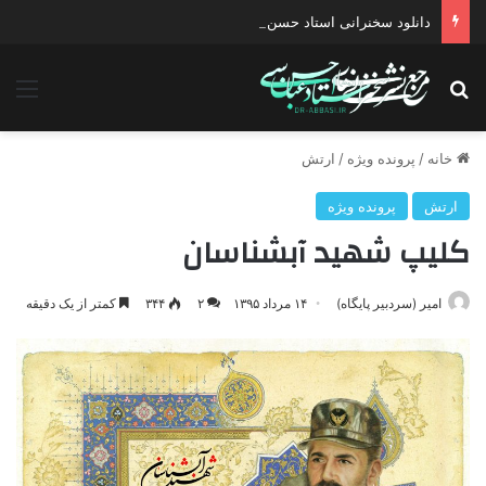
دانلود سخنرانی استاد حسن عباسی با موضوع چهار انتخاب ۱۴۰۰
جستجو برای
منو
خانه
/
پرونده ویژه
/
ارتش
ارتش
پرونده ویژه
کلیپ شهید آبشناسان
امیر (سردبیر پایگاه)
۱۴ مرداد ۱۳۹۵
۲
۳۴۴
کمتر از یک دقیقه