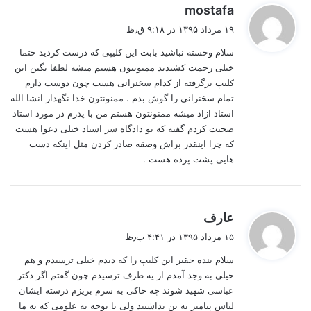
گ
mostafa
ف
۱۹ مرداد ۱۳۹۵ در ۹:۱۸ ق٫ظ
ت
سلام وخسته نباشید بابت این کلیپی که درست کردید حتما
:
خیلی زحمت کشیدید ممنونتون هستم میشه لطفا بگین این
کلیپ برگرفته از کدام سخنرانی هست چون دوست دارم
تمام سخنرانی را گوش بدم . ممنونتون خدا نگهدار انشا الله
استاد ازاد میشه ممنونتون هستم من با پدرم در مورد استاد
صحبت کردم گفته که تو دادگاه سر استاد خیلی دعوا هست
که چرا اینقدر براش وصقه صادر کردن مثل اینکه دست
هایی پشت پرده هست .
گ
عارف
ف
۱۵ مرداد ۱۳۹۵ در ۴:۴۱ ب٫ظ
ت
سلام بنده حقیر این کلیپ را که دیدم خیلی ترسیدم و هم
:
خیلی به وجد آمدم از یه طرف ترسیدم چون گفتم اگر دکتر
عباسی شهید شوند چه خاکی به سرم بریزم درسته ایشان
لباس پیامبر به تن نداشتند ولی با توجه به علومی که به ما