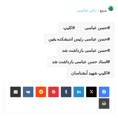
منبع :
دکتر عباسی
حسن عباسی
کلیپ
حسن عباسی رئیس اندیشکده یقین
حسن عباسی بازداشت شد
استاد حسن عباسی بازداشت شد
کلیپ شهید آبشناسان
لینکدین
‫تامبلر
‫پین‌ترست
‫رددیت
‫VKontakte
اشتراک گذاری از طریق ایمیل
چاپ