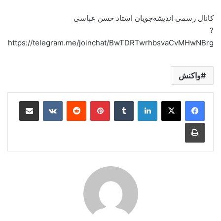
کانال رسمی اندیشه‌جویان استاد حسن عباسی
?
https://telegram.me/joinchat/BwTDRTwrhbsvaCvMHwNBrg
واکنش
لینکدین
‫تامبلر
‫پین‌ترست
‫رددیت
‫VKontakte
اشتراک گذاری از طریق ایمیل
چاپ