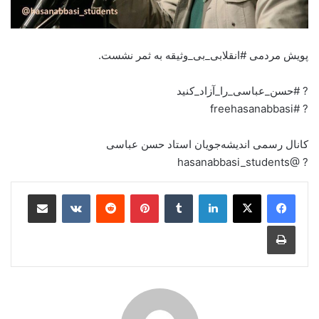
پویش مردمی #انقلابی_بی_وثیقه به ثمر نشست.
? #حسن_عباسی_را_آزاد_کنید
? #freehasanabbasi
کانال رسمی اندیشه‌جویان استاد حسن عباسی
? @hasanabbasi_students
لینکدین
‫تامبلر
‫پین‌ترست
‫رددیت
‫VKontakte
اشتراک گذاری از طریق ایمیل
چاپ