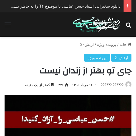
دانلود سخنرانی استاد حسن عباسی با موضوع T۴ را به خاطر بسپار !
جستجو برای
منو
خانه
/
پرونده ویژه
/
ارتش-2
ارتش-2
پرونده ویژه
جای تو بهتر از زندان نیست
?????? ??????
۱۶ مرداد ۱۳۹۵
۳۲۶
کمتر از یک دقیقه