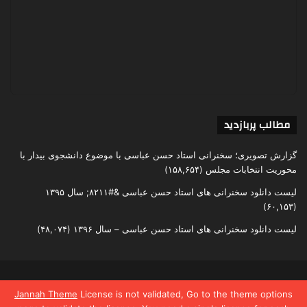
مطالب پربازدید
گزارش تصویری؛ سخنرانی استاد حسن عباسی با موضوع دانشجوی بیدار با
محوریت انتخابات مجلس
(۱۵۸,۶۵۴)
لیست دانلود سخنرانی های استاد حسن عباسی &#۸۲۱۱; سال ۱۳۹۵
(۶۰,۱۵۳)
لیست دانلود سخنرانی های استاد حسن عباسی – سال ۱۳۹۶
(۴۸,۰۷۴)
تمامی حقوق متعلق به اندیشکده یقین است
Jannah Theme
License is not validated, Go to the theme options