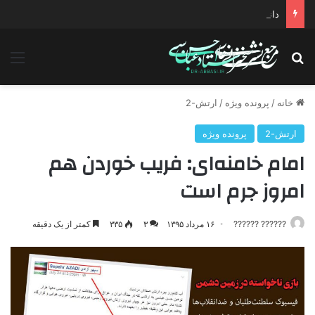
دانلود سخنرانی استاد حسن عباسی با موضوع چهار انتخاب ۱۴۰۰
جستجو برای
منو
خانه
/
پرونده ویژه
/
ارتش-2
ارتش-2
پرونده ویژه
امام خامنه‌ای: فریب خوردن هم
امروز جرم است
?????? ??????
۱۶ مرداد ۱۳۹۵
۳
۳۳۵
کمتر از یک دقیقه