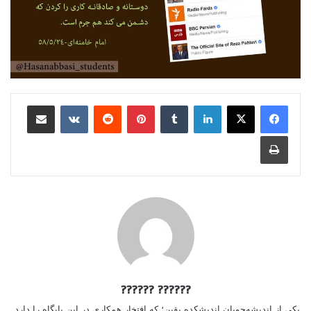
لینکدین
‫تامبلر
‫پین‌ترست
‫رددیت
‫VKontakte
اشتراک گذاری از طریق ایمیل
چاپ
?????? ??????
یکی از اندیشه‌جویان اندیشکده یقین؛ که افتخار همکاری در این پایگاه را دارد.