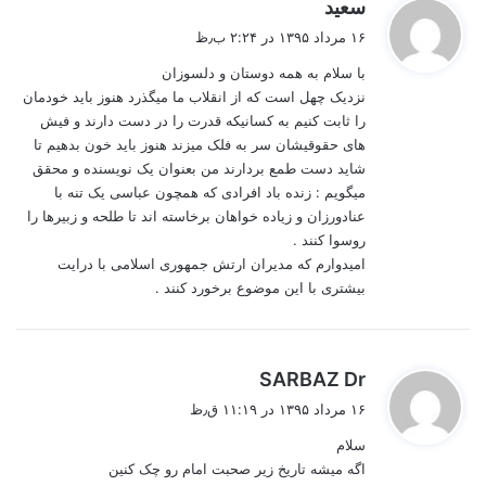
گ
سعید
ف
۱۶ مرداد ۱۳۹۵ در ۲:۲۴ ب٫ظ
ت
با سلام به همه دوستان و دلسوزان
:
نزدیک چهل است که از انقلاب ما میگذرد هنوز باید خودمان
را ثابت کنیم به کسانیکه قدرت را در دست دارند و فیش
های حقوقیشان سر به فلک میزند هنوز باید خون بدهیم تا
شاید دست طمع بردارند من بعنوان یک نویسنده و محقق
میگویم : زنده باد افرادی که همچون عباسی یک تنه با
عنادورزان و زیاده خواهان برخاسته اند تا طلحه و زبیرها را
روسوا کنند .
امیدوارم که مدیران ارتش جمهوری اسلامی با درایت
بیشتری با این موضوع برخورد کنند .
گ
SARBAZ Dr
ف
۱۶ مرداد ۱۳۹۵ در ۱۱:۱۹ ق٫ظ
ت
سلام
:
اگه میشه تاریخ زیر صحبت امام رو چک کنین