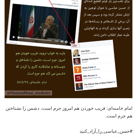
امام خامنه‌ای: فریب خوردن هم امروز جرم است، دشمن را نشناختن
هم جرم است.
#حسن_عباسی_را_آزاد_کنید