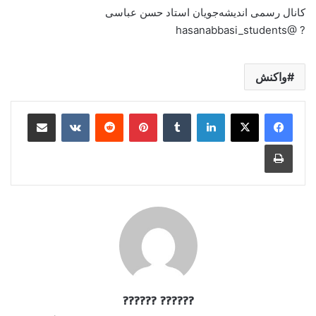
کانال رسمی اندیشه‌جویان استاد حسن عباسی
? @hasanabbasi_students
واکنش
لینکدین
‫تامبلر
‫پین‌ترست
‫رددیت
‫VKontakte
اشتراک گذاری از طریق ایمیل
چاپ
?????? ??????