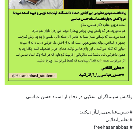
واکنش سینماگران انقلابی در دفاع از استاد حسن عباسی
#حسن_عباسی_را_آزاد_کنید
#معلم_انقلابی
#freehasanabbasi