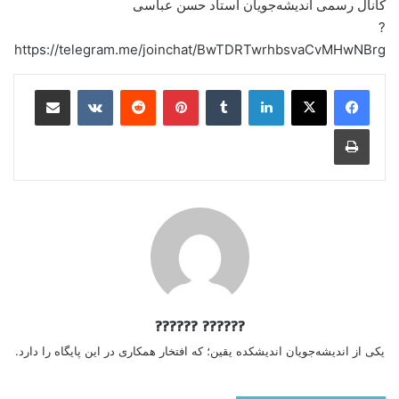
کانال رسمی اندیشه‌جویان استاد حسن عباسی
?
https://telegram.me/joinchat/BwTDRTwrhbsvaCvMHwNBrg
لینکدین
‫تامبلر
‫پین‌ترست
‫رددیت
‫VKontakte
اشتراک گذاری از طریق ایمیل
چاپ
?????? ??????
یکی از اندیشه‌جویان اندیشکده یقین؛ که افتخار همکاری در این پایگاه را دارد.