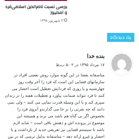
بررسی نسبت ناصرالدین اسلامی‌فرد
و آمدنیوز
۳ شهریور ۱۳۹۸
یک دیدگاه
گ
بنده خدا
ف
۱۷ مرداد ۱۳۹۵ در ۵:۰۲ ب٫ظ
ت
متاسفانه بعضا در این گونه موارد روش بعضی افراد در
:
سازمانهای قضایی این است که فرد را آخر وقت روز
چهارشنبه و یا روزی که فردایش تعطیل است احضار می
کنند تا فرد نتواند ضمانت بیاورد و تعطیلات هفته را در زندان
سپری کند و با این وسیله قدرت نمایی می کنند – ولی نمی
دانند که چه نفرتی را بر جا می گذارندو آبروی فرد را
بخصوص اگر بی گناه هم باشد می برند و همیشه این
موضوع در پرونده اش و ذهنش باقی است – شاید لازم
باشد تا سیستم قضایی نیز تعریفی جدید از بازداشت و یا
احضار و غیرو ارائه دهد – متاسفانه بدلیل ترسی که در بین