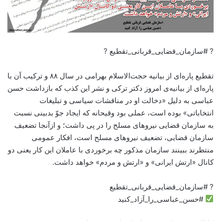
? #سازمان_قضایی_قربانی_تقطیع ?
تقطیع پاره‌ای از بیانیه حجت‌الاسلام بهرامی در سال ۸۸ و ترکیب آن با
پاره‌ای از بیانیه‌ی امروز دکتر ترکی و نشر این کذب که بازداشت حسن
عباسی به دلیل «دخالت او در مناقشات سیاسی و تبلیغات
انتخاباتی» بوده است، عملی بود وقیحانه که ایجاد جوّ بدبینی نسبت
به سازمان قضایی نیروهای مسلح را در پی داشت؛ و ازآنجا تضعیف
سازمان قضایی، تضعیف نیروهای مسلح است، افکار عمومی
منتظرند ببینند سازمان مذکور چه برخوردی با عاملان این کار یعنی دو
کانال «ارتش ایرانی» و «ارتش و مردم» خواهد داشت.
? #سازمان_قضایی_قربانی_تقطیع
#حسن_عباسی_را_آزاد_کنید