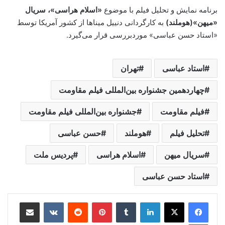
برنامه نمایش و تحلیل فیلم با موضوع
«اسلام هراسی»، سریال
«میهن»(هوملند)
به کارگردانی دنییل میناها از کشور آمریکا توسط
«استاد حسن عباسی» موردبررسی قرار می‌گیرد.
استاد عباسی
تهران
چهاردهمین جشنواره بین‌المللی فیلم مقاومت
فیلم مقاومت
جشنواره بین‌المللی فیلم مقاومت
تحلیل فیلم
هوملند
حسن عباسی
سریال میهن
اسلام هراسی
پردیس ملت
استاد حسن عباسی
لینکدین
‫تامبلر
‫پین‌ترست
‫رددیت
‫VKontakte
اشتراک گذاری از طریق ایمیل
چاپ