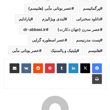
پرگماتیسم
عصر یونانی مآبی (هلنیسم)
دانلود سخنرانی
ایندی ویژالیزم
پارادایم
عصر مدرن (جهان دکارت)
dr-abbasi.ir
پست مدرنیسم
عصر اسطوره گرایی
هلنیسم
پلیتیک و پالستیک
عصر یونانی مآبی
لینکدین
‫تامبلر
‫پین‌ترست
‫رددیت
‫VKontakte
اشتراک گذاری از طریق ایمیل
چاپ