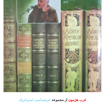
غرب هژمون
از مجموعه
غرب­شناسی استراتژیک