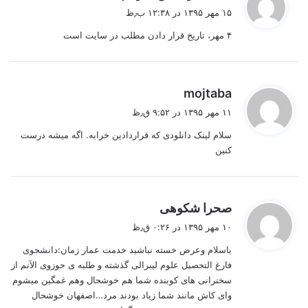
ف
۱۵ مهر ۱۳۹۵ در ۱۲:۳۸ ب٫ظ
ت
۴ مهر، تاریخ قرار دادن مطلب در سایت است
:
گ
mojtaba
ف
۱۱ مهر ۱۳۹۵ در ۹:۵۲ ق٫ظ
ت
سلام لینک دانلودی که قراردادین خرابه. اگه میشه درست
:
کنین
گ
صحرا شکوهی
ف
۱۰ مهر ۱۳۹۵ در ۰:۲۶ ق٫ظ
ت
باسلام وعرض خسته نباشید خدمت عمار زمان:دانشجوی
:
فارغ التحصیل علوم لیبرالی گذشته و طلبه ی حوزوی الآنم از
سخنرانی های کوبنده شما هم خوشحال وهم غمگین میشوم
وای کاش مانند شما زیاد بودند مرد…اصفهان خوشحال