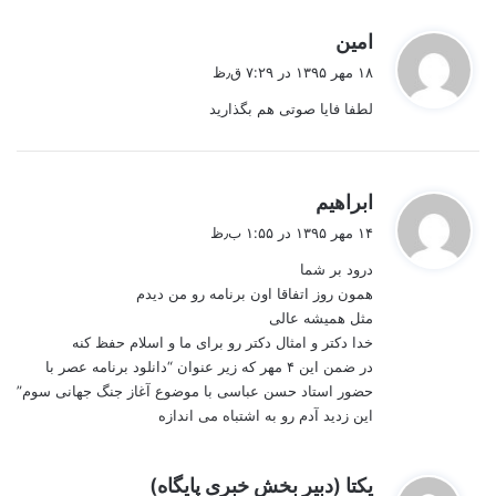
گ
امین
ف
۱۸ مهر ۱۳۹۵ در ۷:۲۹ ق٫ظ
ت
لطفا فایا صوتی هم بگذارید
:
گ
ابراهیم
ف
۱۴ مهر ۱۳۹۵ در ۱:۵۵ ب٫ظ
ت
درود بر شما
:
همون روز اتفاقا اون برنامه رو من دیدم
مثل همیشه عالی
خدا دکتر و امثال دکتر رو برای ما و اسلام حفظ کنه
در ضمن این ۴ مهر که زیر عنوان “دانلود برنامه عصر با
حضور استاد حسن عباسی با موضوع آغاز جنگ جهانی سوم”
این زدید آدم رو به اشتباه می اندازه
گ
یکتا (دبیر بخش خبری پایگاه)