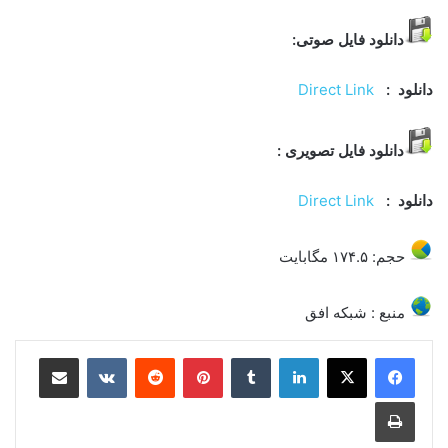
دانلود فایل صوتی:
دانلود :
Direct Link
دانلود فایل تصویری :
دانلود :
Direct Link
حجم: ۱۷۴.۵ مگابایت
منبع : شبکه افق
لینکدین
‫تامبلر
‫پین‌ترست
‫رددیت
‫VKontakte
اشتراک گذاری از طریق ایمیل
چاپ