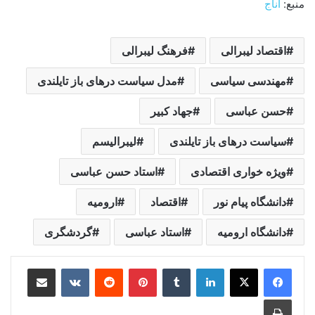
منبع:
آناج
اقتصاد لیبرالی
فرهنگ لیبرالی
مهندسی سیاسی
مدل سیاست درهای باز تایلندی
حسن عباسی
جهاد کبیر
سیاست درهای باز تایلندی
لیبرالیسم
ویژه‌ خواری اقتصادی
استاد حسن عباسی
دانشگاه پیام نور
اقتصاد
ارومیه
دانشگاه ارومیه
استاد عباسی
گردشگری
لینکدین
‫تامبلر
‫پین‌ترست
‫رددیت
‫VKontakte
اشتراک گذاری از طریق ایمیل
چاپ