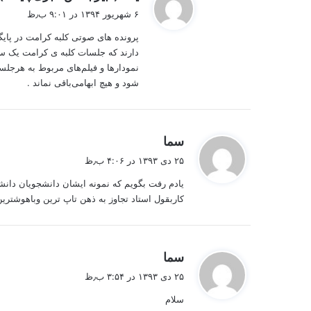
۶ شهریور ۱۳۹۴ در ۹:۰۱ ب٫ظ
پرونده های صوتی کلبه کرامت در پایگ
دارند که جلسات کلبه ی کرامت یک س
نمودار‌ها و فیلم‌های مربوط به هرج
شود و هیچ ابهامی‌باقی نماند .
گ
سما
ف
۲۵ دی ۱۳۹۳ در ۴:۰۶ ب٫ظ
ت
يادم رفت بگويم که نمونه ايشان دانشجويان دانشگ
:
کاربقول استاد تجاوز به ذهن تاپ ترين وباهوشت
گ
سما
ف
۲۵ دی ۱۳۹۳ در ۳:۵۴ ب٫ظ
ت
سلام
: