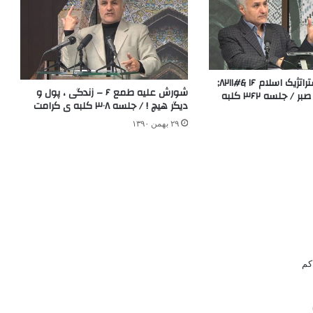
تاریخ طرح‌ریزی استراتژیک اسلام ۱۶ &#۸۲۱۱;
شورش علیه طمع ۶ – زندگی ، پول و
خبر و استطاعت صبر / جلسه ۳۶۲ کلبه
دیگر هیچ ! / جلسه ۳۰۸ کلبه ی کرامت
۲۹ بهمن ۱۳۹۰
کم
گ