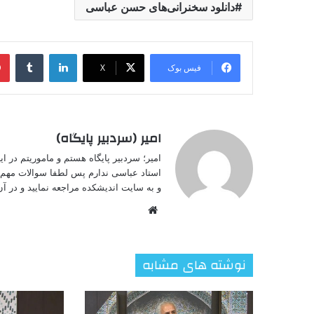
دانلود سخنرانی‌های حسن عباسی
لینکدین
‫تامبل
فیس بوک
X
امیر (سردبیر پایگاه)
امیر؛ سردبیر پایگاه هستم و ماموریتم در 
استاد عباسی ندارم پس لطفا سوالات مهم خ
و به سایت اندیشکده مراجعه نمایید و در آن 
وبسایت
نوشته های مشابه