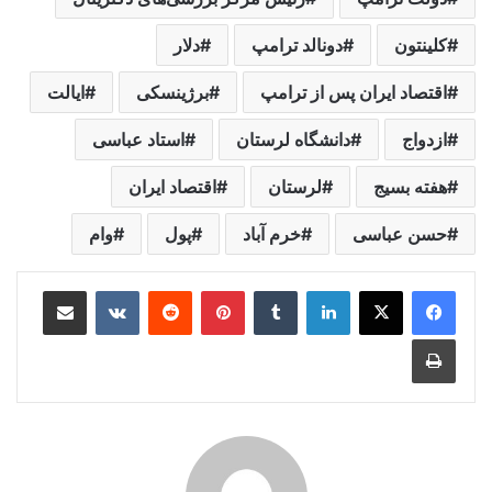
کلینتون
دونالد ترامپ
دلار
اقتصاد ایران پس از ترامپ
برژینسکی
ایالت
ازدواج
دانشگاه لرستان
استاد عباسی
هفته بسیج
لرستان
اقتصاد ایران
حسن عباسی
خرم آباد
پول
وام
لینکدین
‫تامبلر
‫پین‌ترست
‫رددیت
‫VKontakte
اشتراک گذاری از طریق ایمیل
چاپ