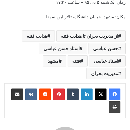
زمان: یک‌شنبه
۵
دی
۹۵
– ساعت ۱۷:۳۰
مکان: مشهد، خیابان دانشگاه، تالار ابـن سیـنا
از مدیریت بحران تا هدایت فتنه
هدایت فتنه
حسن عباسی
استاد حسن عباسی
استاد عباسی
فتنه
مشهد
مدیریت بحران
لینکدین
‫تامبلر
‫پین‌ترست
‫رددیت
‫VKontakte
اشتراک گذاری از طریق ایمیل
چاپ