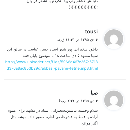
دنبالش گشتم ولی پیدا نکردم با تشکر فراوان.
:(((((((((((((((((((
گ
tousi
ف
۶ دی ۱۳۹۵ در ۱۱:۴۱ ق٫ظ
ت
دانلود سخنرانی پور شور استاد حسن عباسی در سالن ابن
:
سینا مشهد ۵ دی ساعت ۱۸ با موضوع پایان فتنه
http://www.uplooder.net/files/5966d467c367a6718
d376a8ac853b29d/abbasi-payane-fetne.mp3.html
گ
صبا
ف
۴ دی ۱۳۹۵ در ۲:۲۶ ب٫ظ
ت
سلام وخسته نباشین.سخنرانی استاد در مشهد برای عموم
:
آزاده یا فقط به قشرخاصی اجازه حضور داده میشه مثل
اگثر مواقع