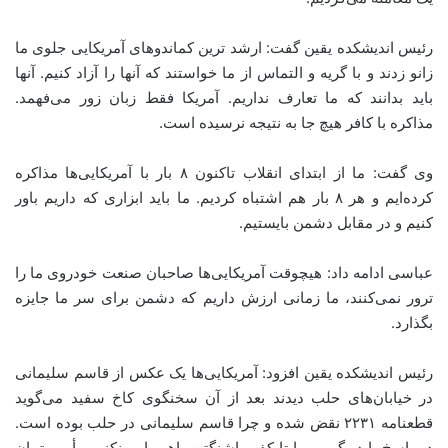
رئیس اندیشکده یقین گفت: ارشد ترین کماندوهای آمریکایی جلوی ما
زانو زدند و با گریه و التماس از ما خواستند که آنها را آزاد کنیم. آنها
باید بدانند که ما تعارف نداریم. آمریکا فقط زبان زور می‌فهمد.
مذاکره با کافر هیچ جا به نتیجه نرسیده است
.
وی گفت: ما از ابتدای انقلاب تاکنون ۸ بار با آمریکایی‌ها مذاکره
کرده‌ایم و هر ۸ بار هم اشتباه کردیم. ما باید ابزاری که داریم باور
کنیم و در مقابل دشمن بایستیم
.
عباسی ادامه داد: هیچوقت آمریکایی‌ها صاحبان صنعت خودروی ما را
ترور نمی‌کنند، ما زمانی ارزش داریم که دشمن برای سر ما جایزه
بگذارد
.
رئیس اندیشکده یقین افزود: آمریکایی‌ها یک عکس از قاسم سلیمانی
در خیابان‌های حلب دیدند بعد از آن سخنگوی کاخ سفید می‌گوید
قطعنامه ۲۲۳۱ نقض شده و چرا قاسم سلیمانی در حلب بوده است.
در پاسخ باید بگوییم ما تا کف واشنگتن راهپیمایی نکنیم مأموریتمان