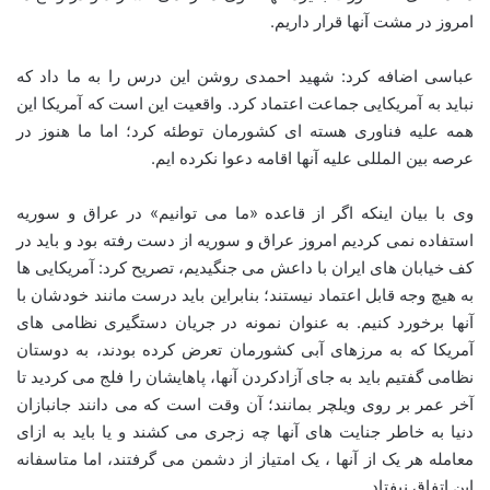
امروز در مشت آنها قرار داریم.
عباسی اضافه کرد: شهید احمدی روشن این درس را به ما داد که
نباید به آمریکایی جماعت اعتماد کرد. واقعیت این است که آمریکا این
همه علیه فناوری هسته ای کشورمان توطئه کرد؛ اما ما هنوز در
عرصه بین المللی علیه آنها اقامه دعوا نکرده ایم.
وی با بیان اینکه اگر از قاعده «ما می توانیم» در عراق و سوریه
استفاده نمی کردیم امروز عراق و سوریه از دست رفته بود و باید در
کف خیابان های ایران با داعش می جنگیدیم، تصریح کرد: آمریکایی ها
به هیچ وجه قابل اعتماد نیستند؛ بنابراین باید درست مانند خودشان با
آنها برخورد کنیم. به عنوان نمونه در جریان دستگیری نظامی های
آمریکا که به مرزهای آبی کشورمان تعرض کرده بودند، به دوستان
نظامی گفتیم باید به جای آزادکردن آنها، پاهایشان را فلج می کردید تا
آخر عمر بر روی ویلچر بمانند؛ آن وقت است که می دانند جانبازان
دنیا به خاطر جنایت های آنها چه زجری می کشند و یا باید به ازای
معامله هر یک از آنها ، یک امتیاز از دشمن می گرفتند، اما متاسفانه
این اتفاق نیفتاد.