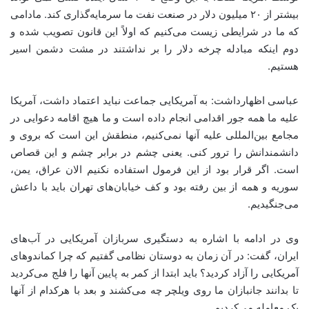
بیشتر از ۲۰ میلیون دلار در صنعت نفت ما سرمایه‌گذاری کند. مادامی
که ما در شرایطی زیست می‌کنیم که اولاً این قانون تصویب شده و
دوم اینکه مبادله چرخه دلار را بر نداشتند در مشت دشمن اسیر
هستیم
.
عباسی اظهارداشت: به آمریکایی جماعت نباید اعتماد داشت، آمریکا
علیه ما همه جور اقدامی انجام داده است و ما هیچ اقامه دعوایی در
مجامع بین‌المللی علیه آنها نمی‌کنیم، منطقش این است که بروی و
دانشمندانش را ترور کنی. یعنی چشم در برابر چشم و این قصاص
است. اگر قرار بود از این فرمول استفاده نکنیم الان عراق، یمن،
سوریه و همه از بین رفته بود و کف خیابان‌های تهران باید با داعش
می‌جنگیدیم
.
وی در ادامه با اشاره به دستگیری سربازان آمریکایی در آب‌های
ایران، گفت: در آن زمان به دوستان نظامی گفتیم که چرا کماندوهای
آمریکایی را آزاد کردید؟ باید ابتدا از کمر به پایین آنها را فلج می‌کردید
تا بدانند جانبازان ما روی ویلچر چه می‌کشند و بعد با هرکدام از آنها
یک معامله می‌کردیم
.