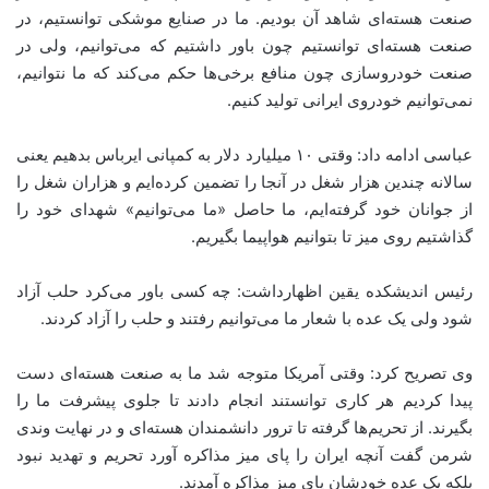
صنعت هسته‌ای شاهد آن بودیم. ما در صنایع موشکی توانستیم، در
صنعت هسته‌ای توانستیم چون باور داشتیم که می‌توانیم، ولی در
صنعت خودروسازی چون منافع برخی‌ها حکم می‌کند که ما نتوانیم،
نمی‌توانیم خودروی ایرانی تولید کنیم
.
عباسی ادامه داد: وقتی ۱۰ میلیارد دلار به کمپانی ایرباس بدهیم یعنی
سالانه چندین هزار شغل در آنجا را تضمین کرده‌ایم و هزاران شغل را
از جوانان خود گرفته‌ایم، ما حاصل «ما می‌توانیم» شهدای خود را
گذاشتیم روی میز تا بتوانیم هواپیما بگیریم
.
رئیس اندیشکده یقین اظهارداشت: چه کسی باور می‌کرد حلب آزاد
شود ولی یک عده با شعار ما می‌توانیم رفتند و حلب را آزاد کردند
.
وی تصریح کرد: وقتی آمریکا متوجه شد ما به صنعت هسته‌ای دست
پیدا کردیم هر کاری توانستند انجام دادند تا جلوی پیشرفت ما را
بگیرند. از تحریم‌ها گرفته تا ترور دانشمندان هسته‌ای و در نهایت وندی
شرمن گفت آنچه ایران را پای میز مذاکره آورد تحریم و تهدید نبود
بلکه یک عده خودشان پای میز مذاکره آمدند
.