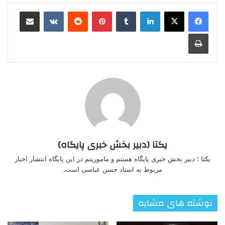
لینکدین
‫تامبلر
‫پین‌ترست
‫رددیت
‫VKontakte
اشتراک گذاری از طریق ایمیل
چاپ
یکتا (دبیر بخش خبری پایگاه)
یکتا ؛ دبیر بخش خبری پایگاه هستم و ماموریتم در این پایگاه انتشار اخبار
مربوط به استاد حسن عباسی است.
نوشته های مشابه