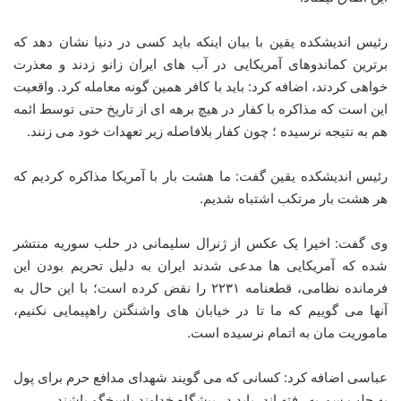
رئیس اندیشکده یقین با بیان اینکه باید کسی در دنیا نشان دهد که
برترین کماندوهای آمریکایی در آب های ایران زانو زدند و معذرت
خواهی کردند، اضافه کرد: باید با کافر همین گونه معامله کرد. واقعیت
این است که مذاکره با کفار در هیچ برهه ای از تاریخ حتی توسط ائمه
هم به نتیجه نرسیده ؛ چون کفار بلافاصله زیر تعهدات خود می زنند.
رئیس اندیشکده یقین گفت: ما هشت بار با آمریکا مذاکره کردیم که
هر هشت بار مرتکب اشتباه شدیم.
وی گفت: اخیرا یک عکس از ژنرال سلیمانی در حلب سوریه منتشر
شده که آمریکایی ها مدعی شدند ایران به دلیل تحریم بودن این
فرمانده نظامی، قطعنامه ۲۲۳۱ را نقض کرده است؛ با این حال به
آنها می گوییم که ما تا در خیابان های واشنگتن راهپیمایی نکنیم،
ماموریت مان به اتمام نرسیده است.
عباسی اضافه کرد: کسانی که می گویند شهدای مدافع حرم برای پول
به حلب سوریه رفته اند، باید در پیشگاه خداوند پاسخگو باشند.