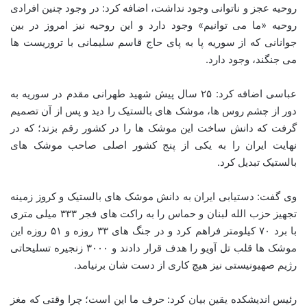
روحیه عجز و ناتوانی وجود نداشت، اضافه کرد: در وجود چنین افرادی
روحیه «ما می توانیم» وجود دارد و این روحیه نیز امروز در بین
جوانانی که از سوریه پا به پای حاج قاسم سلیمانی با تروریست ها
می جنگند، وجود دارد.
عباسی اضافه کرد: ۲۵ سال پیش شهید طهرانی مقدم در سوریه به
دور از چشم روس ها، موشک های بالستیک را دید و پس از آن تصمیم
گرفت که دانش ساخت این موشک ها را در کشور رقم بزند؛ که در
نهایت ایران را به یکی از پنج کشور اصلی صاحب موشک های
بالستیک تبدیل کرد.
وی گفت: دستیابی ایران به دانش موشک های بالستیک و کروز زمینه
تجهیز حزب الله لبنان و حماس را به راکت های فجر ۳۳۳ میلی متری
با برد ۷۰ کیلومتر فراهم کرد و در جنگ های ۳۳ روزه و ۵۱ روزه این
موشک ها قلب تل آویو را هدف قرار دادند و ۳۰۰۰ زنجیره تسلیحاتی
رژیم صهیونیستی نیز هیچ کاری از دست شان برنیامد.
رئیس اندیشکده یقین بیان کرد: حرف ما این است؛ چرا وقتی که مغز