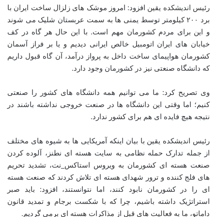
رئیس اندیشکده یقین افزود: امروز موشک های زلزال ساخت ایران با
برد ۲۰۰ کیلومتر توسط یمنی ها به سمت عربستان شلیک می شوند
و این برای مردم کشورمان مهم است. با این حال هر گاه در کف
خیابان های ایران اتومبیل خالص ایرانی دیدیم و یا بر فراز آسمان
کشورمان هواپیمای ساخت داخل به پرواز درآمد، آن گاه قبول داریم
که دانشگاه صنعتی نیز در کشورمان وجود دارد.
وی تصریح کرد: ما می توانیم همه دانشگاه های کشور را صنعتی
کنیم؛ اما وقتی این دانشگاه ها در صنعت خروجی نداشته باشند در
نتیجه هیچ فایده ای هم برای کشور ندارد.
رئیس اندیشکده یقین با بیان اینکه آمریکایی ها به شیوه های مختلف
از جمله تدارک حمله نظامی به سایت هسته ای نطنز، آلوده کردن
صنعت هسته ای کشورمان به ویروس استاکس
نت، تشدید تحریم
های فلج کننده و ترور شهدای هسته ای تلاش کردند که صنعت هسته
ای را در کشورمان نابود کنند، اما نتوانستند، افزود: باید صبر
استراتژیک داشته باشیم، چرا که با شکست برجام و تمدید قانون
داماتو، ما به فعالیت های قبل از مذاکرات هسته ای برمی گردیم.