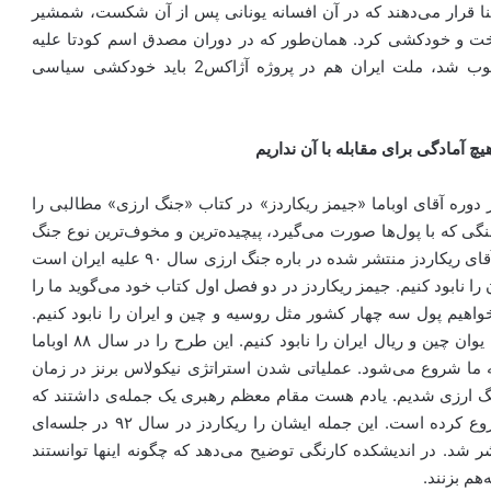
بنا قرار می‌دهند که در آن افسانه یونانی پس از آن شکست، شمشیر
اخت و خودکشی کرد. همان‌طور که در دوران مصدق اسم کودتا علیه
دولت وی آژاکس بود که خودکشی سیاسی مصدق محسوب شد، ملت ایران هم در پروژه آژاکس2 باید خودکشی سیاسی
 آمادگی برای مقابله با آن نداریم
 دوره آقای اوباما «جیمز ریکاردز» در کتاب «جنگ ارزی» مطالبی را
گی که با پول‌ها صورت می‌گیرد، پیچیده‌ترین و مخوف‌ترین نوع جنگ
است و ما هیچ آمادگی برای آن نداریم و اخیراً فیلمی که از آقای ریکاردز منتشر شده در باره جنگ ارزی سال ۹۰ علیه ایران است
 ۴۰ درصد ارزش ریال ایران را نابود کنیم. جیمز ریکاردز در دو فصل اول کتاب خود می‌گوید ما را
خواهیم پول سه چهار کشور مثل روسیه و چین و ایران را نابود کنیم.
شما یک بازی جنگ انجام دهید که چگونه پول روبل روسیه، یوان چین و ریال ایران را نابود کنیم. این طرح را در سال ۸۸ اوباما
. جنگ ارزی علیه ما شروع می‌شود. عملیاتی شدن استراتژی نیکولاس برنز در زمان
 ما در سال ۸۹ و اول ۹۰ درگیر یک جنگ ارزی شدیم. یادم هست مقام معظم رهبری یک جمله‌ی داشتند که
فرمودند: دشمن یک جنگ تمام‌عیار اقتصادی را علیه ما شروع کرده است. این جمله ایشان را ریکاردز در سال ۹۲ در جلسه‌ای
 شد. در اندیشکده کارنگی توضیح می‌دهد که چگونه اینها توانستند