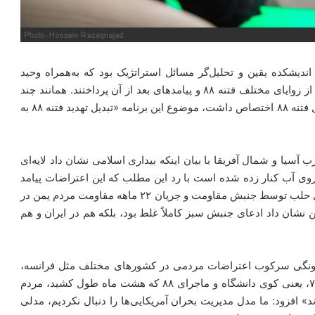
یشکده یقین و تحلیل‌گر مسائل استراتژیک بود که به‌همراه وحید
یامین‌پور به‌عنوان مجری- کارشناس به طرح مباحث جالبی از زوایای مختلف فتنه ۸۸ و پیامدهای بعد از آن پرداختند. همانند چند
برنامه گذشته جهان‌آرا که به بررسی موضوعات مختلف حول فتنه ۸۸ اختصاص داشت، موضوع این برنامه «تبدیل تهدید فتنه ۸۸ به
سیا و شمال آفریقا با بیان اینکه بیداری اسلامی نشان داد لایه‌ای
 روی آب کنار زده شده است با رد این مطلب که این اعتراضات پیامد
حرکت جنبش سبز در ایران بود گفت: بیداری اسلامی، آزادی حلب توسط جنبش مقاومت و جریان ۲۲ ماهه مقاومت مردم یمن در
نشان داد ادعای جنبش سبز کاملاً غلط بود، بلکه هم در ایران و هم
ونگی سرکوب اعتراضات مردمی در کشورهای مختلف مثل فرانسه،
آمریکا و چین و با بیان این مطلب که «در ایران و ماجرای ۷۸، یعنی کوی دانشگاه و ماجرای ۸۸ که هشت ماه طول کشید، مردم
د» افزود: ما مدل مدیریت بحران آمریکایی‌ها را دنبال نکردیم، مدلی