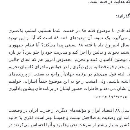
ه هدایت در فتنه است.
ذرانید:
امشب چهارمین شبی است که به‌مناسبت یوم‌الله 9دی با موضوع فتنه ۸۸ در خدمت شما هستیم. امشب یک‌سری
موضوعاتی که دغدغه ذهنی بسیاری است مورد بحث قرار می‌گیرد. یک نمونه‌ آن تهدیدهای فتنه ۸۸ است که آیا از این تهدید
فرصتی پیدا کردیم؟ آیا تحولاتی که در منطقه در این چند سال اخیر رخ داد با فتنه ۸۸ نسبتی پیدا می‌کند؟ آیا نظام جمهوری
تند بخواند و بدلش را اجرا کند و مدیریت خود را جلو ببرد؟ در باره
 موضوع کاسبان فتنه و تحریم. بخصوص امروز هم که اتفاق جالبی
ئیس محترم قوه قضائیه ورق دیگری را در خوانش ماجرای کاسبان تحریم
البته قول می‌دهم در برنامه جهان‌آرا راجع به بعضی از پرونده‌های
شته باشیم، ولی امشب راجع به این موضوع حتماً اشاراتی خواهیم
 نشان می‌دهد و خاطرات حضور ایشان در برنامه‌های پیشین یادآوری
ه این موضوع برسیم.
موضوع برنامه شنبه شبی که گذشت در باره این بود که تا سال ۸۸ اقتصاد ایران و مؤلفه‌های دیگری از قدرت ایران در وضعیت
دامه این وضعیت به صلاحش نیست و چه‌بسا بهتر است فکری یک‌جانبه
ور بسیار بیشتر از سرعت تحریم‌ها بود و آنها احساس می‌کردند در