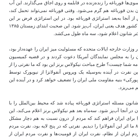
ی‌ها قورباغه را زنده‌زنده در قابلمه و روی اجاق می‌گذارند. این آب
ن بدن قورباغه هم گرم می‌شود. وقتی قورباغه نمی‌تواند تحمل کند،
ز آنجا به‌بعد استراتژی قورباغه بود. در این استراتژی فرض بر این
است که محیط بین‌الملل را باید به‌گونه‌ای داغ و گرم کرد که کشور هدف یعنی ایران، آب‌پز شود. این صحبت ابتدای زمستان ۱۳۸۵
دکتر شانون اعلام شود، سه ماه طول می‌کشد.
ون خانم رایس در وزارت خارجه ایالات متحده که مسئولیت میز ایران را عهده‌دار بود،
 را به مجلس نمایندگان آمریکا دعوت کردند و در قضیه کمیسیون
رنامه شما چیست؟ طرح مباحث نیکولاس برنز این بود که ما نفرتی را از
نفرت در آینده به‌وسیله یک ویروس آنفولانزا از نیویورک توسط
یورکی» بنیه مقاومت ملی ایران را تضعیف خواهد کرد و در آینده این
 می‌ریزد.
تان ۱۳۸۵ با استراتژی خانم شانون مسئله استراتژی قورباغه پیاده شد که محیط بین‌الملل را با
ان در آنجا آب‌پز شود. سه‌ماه بعد هم نیکولاس برنز اعلام می‌کند، این
را برای ایران فراهم کند که مردم از درون نسبت به هم دچار مشکل
شوند و آنفولانزای نیویورکی اثر کند. در ماجرای انتخابات ۸۸ ما اثر این آنفولانزا را دیدیم. نفرتی که در پنج لایه بود، نفرت مردم
دم ایران از نظام، نفرت ایران از قومیت‌ها و نفرت مردم ایران از