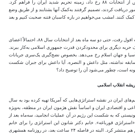
یک وضعیت دوسر باخت قرار گرفتند، ولی فتنه‌ای که پس از انتخابات ۸۸ رخ داد، زمینه تحریم شدید ایران را فراهم کرد.
شور دریافت کردند، تصمیم گرفتند به‌کمک آنها بشتابند و از طریق وضع
 کمک کنند. امشب می‌خواهیم در باره کاسبان فتنه صحبت کنیم و بعد
به‌نظر می‌رسد وقتی جریان جنبش سبز در داخل کشور رو به افول رفت، حتی دو سه ماه بعد از انتخابات سال ۸۸، احتمالاً اعضای
ک حربه دیگری برای محدودکردن قدرت جمهوری اسلامی به‌کار ببرند.
تحولاتی در غرب آسیا و جهان اسلام رخ می‌دهد. بخصوص نضج‌گیری یک‌سری جریانات
ال که اصلاً در چند 10سال گذشته سابقه نداشته، مثل داعش و النصره. آیا داعش برای جبران شکست
نه است، چطور می‌شود آن را توضیح داد؟
ریشه انقلاب اسلامی
های ایران در نقشه استراتژی‌هایی که آمریکا تهیه کرده بود به سال
تماعی و اقتصادی ایران و اساساً نقش هژمون ایران در منطقه، به‌ویژه
نان و رژیم صهیونیستی که به شکست این رژیم در آن عملیات انجامید، سه‌ماه بعد از
استراتژی قورباغه». خانم دکتر شانون این استراتژی را برای خانم
کاندولیزا رایس وزیر امور خارجه آمریکا طراحی و مجله تایم هم منتشر کرد. البته در فاصله ۲۴ ساعت بعد، در روزنامه همشهری