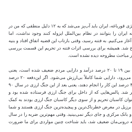
پس دو مرحله داریم. یکی مرحله تحریم‌ها است که با استراتژی قورباغه، ایران باید آب‌پز می‌شد که به‌ ۱۲ دلیل منطقی که من در
امکان اینکه ایران را بتوانند در نظام بین‌الملل ایزوله کنند وجود نداشت، اما
غاز می‌کنیم. به فتنه رسید، وقتی بازتاب این قضیه اتفاق افتاد و بنیه
وع شد. همیشه برای بررسی اثرات فتنه در تحریم این قسمت بررسی
 در مباحث مطروحه دیده نشده است.
هفته گذشته دلار به ۴۱۵۰ تومان رسید، کارشناسان گفتند بین ۱۹ تا ۲۰ درصد درآمد و دارایی مردم ضعیف شده است، یعنی
هروقت وضعیت این‌گونه می‌شود و دلار نسبت به ریال بالا می‌رود، دارایی شما کاملاً بی‌ارزش می‌شود. اگر این‌دفعه ۲۰ درصد
ارزش دارایی شما پایین آمد، اینها در سال ۹۰ توانستند تا ۴۰ درصد این کار را انجام دهند، یعنی بعد از این جنگ ارزی در سال ۹۰
شد. پالس‌هایی که از داخل برای جنگ ارزی فرستاده شده بود و
عنوان کاسبان تحریم و از سوی دیگر کاسبان جنگ ارزی بودند به کمک
 برزیل در معرض خطرناک‌ترین و پیچیده‌ترین جنگ ارزی هستند و شما
بانک مرکزی و جای دیگر نمی‌بینید. وقتی مهم‌ترین ضربه را در سال
بنیه درونی‌مان ضعیف شد، باید شناخت چنین مواردی برای ما ضرورت