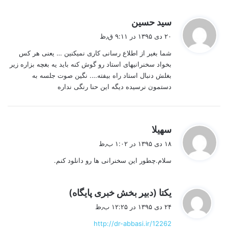
گ
سید حسین
ف
۲۰ دی ۱۳۹۵ در ۹:۱۱ ق٫ظ
ت
شما بغیر از اطلاع رسانی کاری نمیکنین … یعنی هر کس
:
بخواد سخنرانیهای استاد رو گوش کنه باید یه بغچه بزاره زیر
بغلش دنبال استاد راه بیفته…. نگین صوت جلسه به
دستمون نرسیده دیگه این حنا رنگی نداره
گ
سهیلا
ف
۱۸ دی ۱۳۹۵ در ۱:۰۲ ب٫ظ
ت
سلام.چطور این سخنرانی ها رو دانلود کنم.
:
گ
یکتا (دبیر بخش خبری پایگاه)
ف
۲۴ دی ۱۳۹۵ در ۱۲:۲۵ ب٫ظ
ت
http://dr-abbasi.ir/12262
: