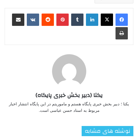
لینکدین
‫تامبلر
‫پین‌ترست
‫رددیت
‫VKontakte
اشتراک گذاری از طریق ایمیل
چاپ
یکتا (دبیر بخش خبری پایگاه)
یکتا ؛ دبیر بخش خبری پایگاه هستم و ماموریتم در این پایگاه انتشار اخبار
مربوط به استاد حسن عباسی است.
نوشته های مشابه