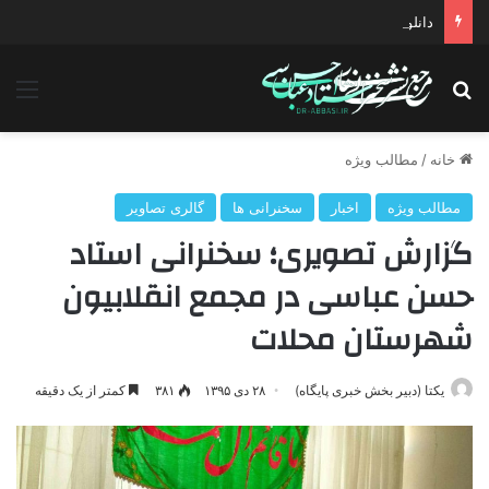
دانلود سخنرانی استاد حسن عباسی با موضوع چهار انتخاب ۱۴۰۰
جستجو برای
منو
خانه
/
مطالب ویژه
مطالب ویژه
اخبار
سخنرانی ها
گالری تصاویر
گزارش تصویری؛ سخنرانی استاد
حسن عباسی در مجمع انقلابیون
شهرستان محلات
یکتا (دبیر بخش خبری پایگاه)
۲۸ دی ۱۳۹۵
۳۸۱
کمتر از یک دقیقه