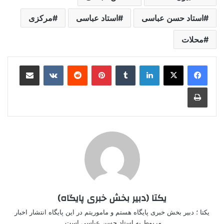
استاد حسن عباسی
استاد عباسی
مرکزی
محلات
لینکدین
‫تامبلر
‫پین‌ترست
‫رددیت
‫VKontakte
اشتراک گذاری از طریق ایمیل
چاپ
یکتا (دبیر بخش خبری پایگاه)
یکتا ؛ دبیر بخش خبری پایگاه هستم و ماموریتم در این پایگاه انتشار اخبار
مربوط به استاد حسن عباسی است.