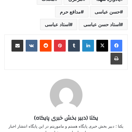
حسن عباسی
مدافع حرم
استاد حسن عباسی
استاد عباسی
لینکدین
‫تامبلر
‫پین‌ترست
‫رددیت
‫VKontakte
اشتراک گذاری از طریق ایمیل
چاپ
یکتا (دبیر بخش خبری پایگاه)
یکتا ؛ دبیر بخش خبری پایگاه هستم و ماموریتم در این پایگاه انتشار اخبار