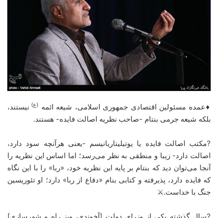
(ع)
♦️عمده مسئولین اقتصادی جمهوری اسلامی، شیعه ائمه
نیستند،
بلکه شیعه جرمی بنتام -صاحب نظریه اصالت فایده- هستند.
?مکتب اصالت فایده یا یوتیلیتاریانیسم -یعنی هرآنچه سود دارد،
اصالت دارد- زیبا و منطقی به نظر می‌رسد؛ اما اساس این نظریه را
آنجا می‌توان دید که بنتام بر پایه این نظریه خود، «ربا» را با این نگاه
که فایده دارد، پذیرفته و کتابی بنام «دفاع از ربا» دارد؛ او تئوریسین
جنگ با خداست.⚔
?سال گذشته یکی از وزرای دولت [آخوندی، ویز راه و شهرسازی]