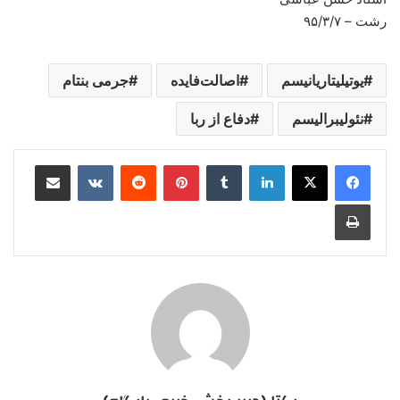
رشت – ۹۵/۳/۷
یوتیلیتاریانیسم
اصالت‌فایده
جرمی بنتام
نئولیبرالیسم
دفاع از ربا
لینکدین
‫تامبلر
‫پین‌ترست
‫رددیت
‫VKontakte
اشتراک گذاری از طریق ایمیل
چاپ