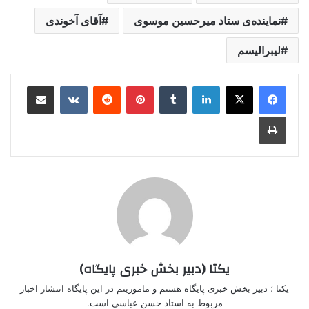
نماینده‌ی ستاد میرحسین موسوی
آقای آخوندی
لیبرالیسم
لینکدین
‫تامبلر
‫پین‌ترست
‫رددیت
‫VKontakte
اشتراک گذاری از طریق ایمیل
چاپ
یکتا (دبیر بخش خبری پایگاه)
یکتا ؛ دبیر بخش خبری پایگاه هستم و ماموریتم در این پایگاه انتشار اخبار
مربوط به استاد حسن عباسی است.