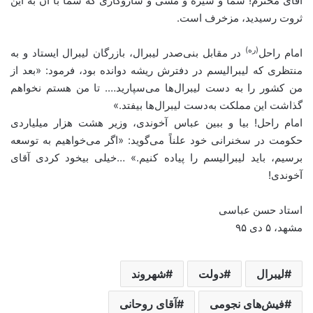
آقای محترم! شما و سیره و مشی و سازوکاری که شما با آن به این
ثروت رسیدید، مزخرف است.
(ره)
امام راحل
در مقابل بنی‌صدر لیبرال، بازرگان لیبرال ایستاد و به
منتظری که لیبرالیسم در دفترش ریشه دوانده بود، فرمود: «بعد از
من کشور را به دست لیبرال‌ها می‌سپارید…. تا من هستم نخواهم
گذاشت این مملکت به‌دست لیبرال‌ها بیفتد.»
امام راحل! بیا و ببین عباس آخوندی، وزیر هشت هزار میلیاردی
حکومت در سخنرانی خود علناً می‌گوید: «اگر می‌خواهیم به توسعه
برسیم، باید لیبرالیسم را پیاده کنیم.» …خیلی بیخود کردی آقای
آخوندی!
استاد حسن عباسی
مشهد، ۵ دی ۹۵
لیبرال
دولت
شهروند
فیش‌های نجومی
آقای روحانی