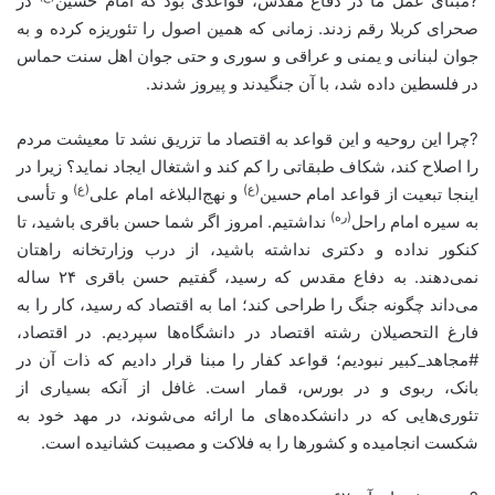
?مبنای عمل ما در دفاع مقدس، قواعدی بود که امام حسین
در
صحرای کربلا رقم زدند. زمانی که همین اصول را تئوریزه کرده و به
جوان لبنانی و یمنی و عراقی و سوری و حتی جوان اهل سنت حماس
در فلسطین داده شد، با آن جنگیدند و پیروز شدند.
?چرا این روحیه و این قواعد به اقتصاد ما تزریق نشد تا معیشت مردم
را اصلاح کند، شکاف طبقاتی را کم کند و اشتغال ایجاد نماید؟ زیرا در
(ع)
(ع)
اینجا تبعیت از قواعد امام حسین
و نهج‌البلاغه امام علی
و تأسی
(ره)
به سیره امام راحل
نداشتیم. امروز اگر شما حسن باقری باشید، تا
کنکور نداده و دکتری نداشته باشید، از درب وزارتخانه‌ راهتان
نمی‌دهند. به دفاع مقدس که رسید، گفتیم حسن باقری ۲۴ ساله
می‌داند چگونه جنگ را طراحی کند؛ اما به اقتصاد که رسید، کار را به
فارغ ‌التحصیلان رشته اقتصاد در دانشگاه‌ها سپردیم. در اقتصاد،
#مجاهد_کبیر نبودیم؛ قواعد کفار را مبنا قرار دادیم که ذات آن در
بانک‌، ربوی و در بورس، قمار است. غافل از آنکه بسیاری از
تئوری‌هایی که در دانشکده‌های ما ارائه می‌شوند، در مهد خود به
شکست انجامیده و کشورها را به فلاکت و مصیبت کشانیده است.