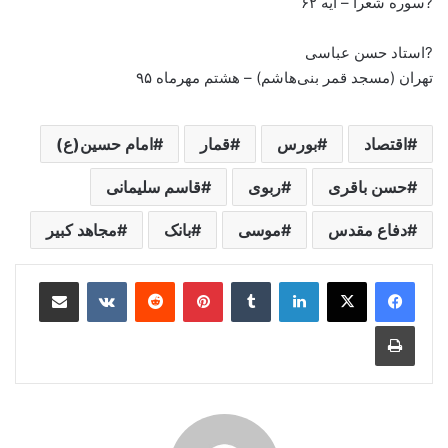
?سوره شعرا – آیه ۶۲
?استاد حسن عباسی
تهران (مسجد قمر بنی‌هاشم) – هشتم مهرماه ۹۵
اقتصاد
بورس
قمار
امام حسین(ع)
حسن باقری
ربوی
قاسم سلیمانی
دفاع مقدس
موسی
بانک
مجاهد کبیر
لینکدین
‫تامبلر
‫پین‌ترست
‫رددیت
‫VKontakte
اشتراک گذاری از طریق ایمیل
چاپ