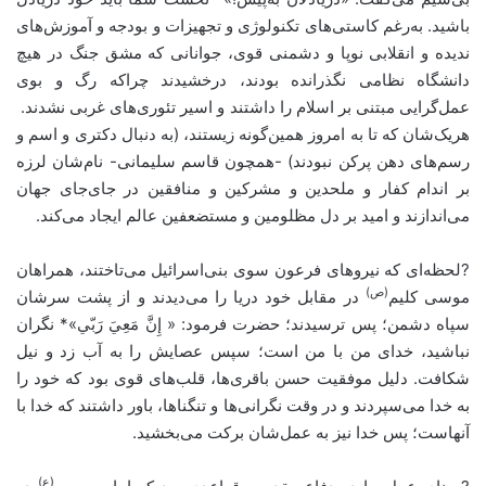
باشید. به‌رغم کاستی‌های تکنولوژی و تجهیزات و بودجه و آموزش‌های
ندیده و انقلابی نوپا و دشمنی قوی، جوانانی که مشق جنگ در هیچ
دانشگاه نظامی نگذرانده بودند، درخشیدند چراکه رگ و بوی
عمل‌گرایی مبتنی بر اسلام را داشتند و اسیر تئوری‌های غربی‌ نشدند.
هریک‌شان که تا به امروز همین‌گونه زیستند، (به دنبال دکتری و اسم و
رسم‌های دهن پرکن نبودند) -همچون قاسم سلیمانی- نام‌شان لرزه
بر اندام کفار و ملحدین و مشرکین و منافقین در جای‌جای جهان
می‌اندازند و امید بر دل مظلومین و مستضعفین عالم ایجاد می‌کند.
?لحظه‌ای که نیروهای فرعون سوی بنی‌اسرائیل می‌تاختند، همراهان
(ص)
موسی کلیم
در مقابل خود دریا را می‌دیدند و از پشت سرشان
سپاه دشمن؛ پس ترسیدند؛ حضرت فرمود: « إِنَّ مَعِيَ رَبّي»* نگران
نباشید، خدای من با من است؛ سپس عصایش را به آب زد و نیل
شکافت. دلیل موفقیت حسن باقری‌ها، قلب‌های قوی بود که خود را
به خدا می‌سپردند و در وقت نگرانی‌ها و تنگناها، باور داشتند که خدا با
آنهاست؛ پس خدا نیز به عمل‌شان برکت می‌بخشید.
(ع)