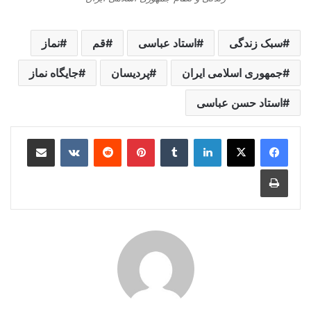
سبک زندگی
استاد عباسی
قم
نماز
جمهوری اسلامی ایران
پردیسان
جایگاه نماز
استاد حسن عباسی
لینکدین
‫تامبلر
‫پین‌ترست
‫رددیت
‫VKontakte
اشتراک گذاری از طریق ایمیل
چاپ