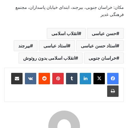
مکان: خراسان جنوبی، بیرجند، ابتدای خیابان پاسداران، مجتمع
فرهنگی غدیر
حسن عباسی
انقلاب اسلامی
استاد حسن عباسی
استاد عباسی
بیرجند
خراسان جنوبی
انقلاب اسلامی بدون روتوش
لینکدین
‫تامبلر
‫پین‌ترست
‫رددیت
‫VKontakte
اشتراک گذاری از طریق ایمیل
چاپ