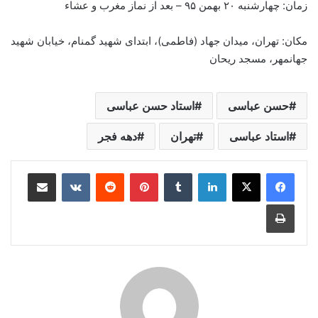
زمان: چهارشنبه ۲۰ بهمن ۹۵ – بعد از نماز مغرب و عشاء
مکان: تهران، میدان جهاد (فاطمی)، ابتدای شهید گمنام، خیابان شهید
جهانمهر، مسجد ریحان
حسن عباسی
استاد حسن عباسی
استاد عباسی
تهران
دهه فجر
لینکدین
‫تامبلر
‫پین‌ترست
‫رددیت
‫VKontakte
اشتراک گذاری از طریق ایمیل
چاپ