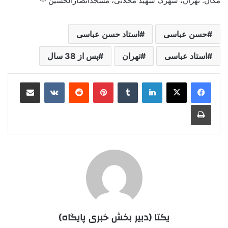
مکان: تهران، شهرک شهید محلاتی، مسجدانصارالحسین
حسن عباسی
استاد حسن عباسی
استاد عباسی
تهران
پس از 38 سال
لینکدین
‫تامبلر
‫پین‌ترست
‫رددیت
‫VKontakte
اشتراک گذاری از طریق ایمیل
چاپ
یکتا (دبیر بخش خبری پایگاه)