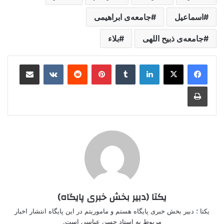
اسماعیل
جامعه‌ی ابراهیمی
جامعه‌ی ذبیح اللهی
بلاء
لینکدین
‫تامبلر
‫پین‌ترست
‫رددیت
‫VKontakte
اشتراک گذاری از طریق ایمیل
چاپ
یکتا (دبیر بخش خبری پایگاه)
یکتا ؛ دبیر بخش خبری پایگاه هستم و ماموریتم در این پایگاه انتشار اخبار
مربوط به استاد حسن عباسی است.