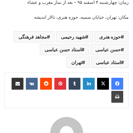
زمان: چهارشنبه ۴ اسفند ۹۵ – بعد از نماز مغرب و عشاء
مکان: تهران، خیابان سمیه، حوزه هنری، تالار اندیشه
حوزه هنری
شهید رحیمی
مجاهد فرهنگی
حسن عباسی
استاد حسن عباسی
استاد عباسی
تهران
لینکدین
‫تامبلر
‫پین‌ترست
‫رددیت
‫VKontakte
اشتراک گذاری از طریق ایمیل
چاپ