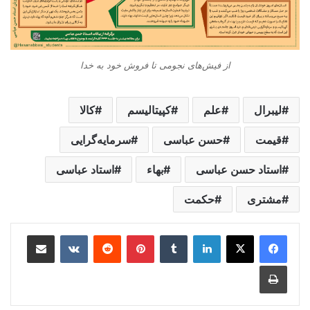
از فیش‌های نجومی تا فروش خود به خدا
لیبرال
علم
کپیتالیسم
کالا
قیمت
حسن عباسی
سرمایه‌گرایی
استاد حسن عباسی
بهاء
استاد عباسی
مشتری
حکمت
لینکدین
‫تامبلر
‫پین‌ترست
‫رددیت
‫VKontakte
اشتراک گذاری از طریق ایمیل
چاپ