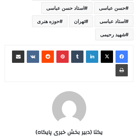
حسن عباسی
استاد حسن عباسی
استاد عباسی
تهران
حوزه هنری
شهید رحیمی
لینکدین
‫تامبلر
‫پین‌ترست
‫رددیت
‫VKontakte
اشتراک گذاری از طریق ایمیل
چاپ
یکتا (دبیر بخش خبری پایگاه)