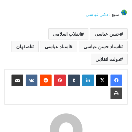
منبع :
دکتر عباسی
حسن عباسی
انقلاب اسلامی
استاد حسن عباسی
استاد عباسی
اصفهان
دولت انقلابی
لینکدین
‫تامبلر
‫پین‌ترست
‫رددیت
‫VKontakte
اشتراک گذاری از طریق ایمیل
چاپ