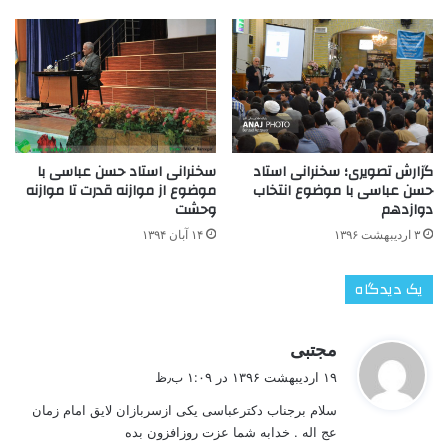
سخنرانی استاد حسن عباسی با
گزارش تصویری؛ سخنرانی استاد
موضوع از موازنه قدرت تا موازنه
حسن عباسی با موضوع انتخاب
وحشت
دوازدهم
۱۴ آبان ۱۳۹۴
۳ اردیبهشت ۱۳۹۶
یک دیدگاه
گ
مجتبی
ف
۱۹ اردیبهشت ۱۳۹۶ در ۱:۰۹ ب٫ظ
ت
سلام برجناب دکترعباسی یکی ازسربازان لایق امام زمان
:
عج اله . خدابه شما عزت روزافزون بده