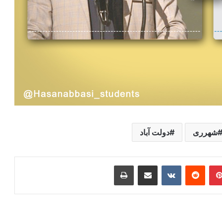
شهرری
دولت آباد
ر
‫پین‌ترست
‫رددیت
‫VKontakte
اشتراک گذاری از طریق ایمیل
چاپ