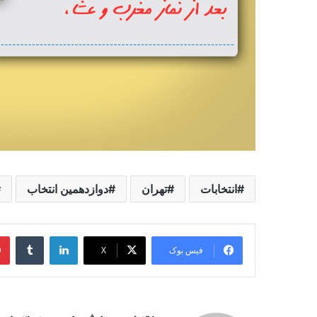
انتخابات
تهران
دوازدهمین انتخاب
لینکدین
‫تامبل
فیس بوک
X