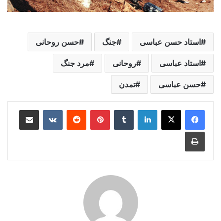
استاد حسن عباسی
جنگ
حسن روحانی
استاد عباسی
روحانی
مرد جنگ
حسن عباسی
تمدن
لینکدین
‫تامبلر
‫پین‌ترست
‫رددیت
‫VKontakte
اشتراک گذاری از طریق ایمیل
چاپ